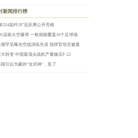
小时新闻排行榜
第324架歼20”近距离公开亮相
191远箱火空爆弹 一枚就能覆盖10个足球场
央视罕见曝光空战演练失误 指挥官坦言被羞
重大转变 中国最顶尖战机产量辗压F-22
美国引以为豪的“女武神”，坠了