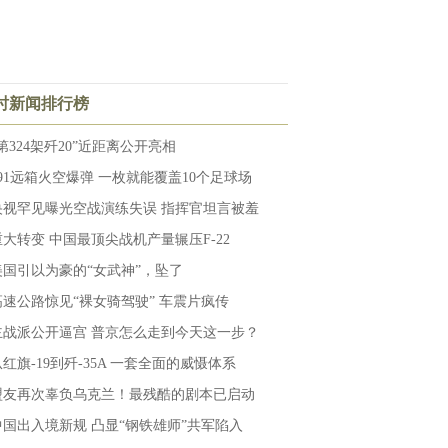
小时新闻排行榜
第324架歼20”近距离公开亮相
191远箱火空爆弹 一枚就能覆盖10个足球场
央视罕见曝光空战演练失误 指挥官坦言被羞
重大转变 中国最顶尖战机产量辗压F-22
美国引以为豪的“女武神”，坠了
高速公路惊见“裸女骑驾驶” 车震片疯传
主战派公开逼宫 普京怎么走到今天这一步？
从红旗-19到歼-35A 一套全面的威慑体系
盟友再次辜负乌克兰！最残酷的剧本已启动
中国出入境新规 凸显“钢铁雄师”共军陷入