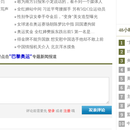
处罚
敢为南方日报朱小龙说话的，看不到一个媒体人
招骂声
全红婵站中间 习近平弯腰握手 另有5位C位运动员
性别争议女拳手夺金后，“变身”美女造型曝光
女球迷在奥运赛场朝陈梦比中指 回国遭拘留
48
奥运奖金 全红婵樊振东跌出前5 第一名是…
得金牌不能升国旗 想安慰中国选手他却不敢上前
“
中国情报机关介入 北京浑水摸鱼
"巴黎奥运"
请点击
专题新闻报道
评论前需要先
登录
或者
注册
哦