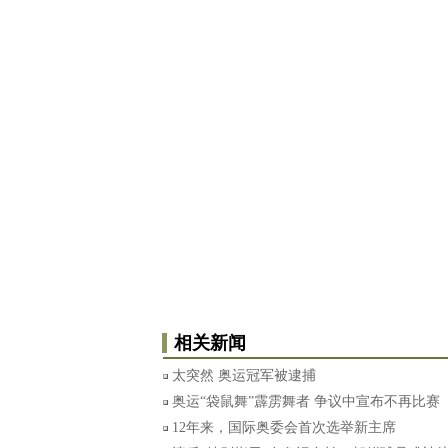
相关新闻
太突然 奥运冠军被逮捕
奥运“袋鼠舞”霹雳舞者 争议中宣布不再比赛
12年来，国际奥委会首次选举新主席