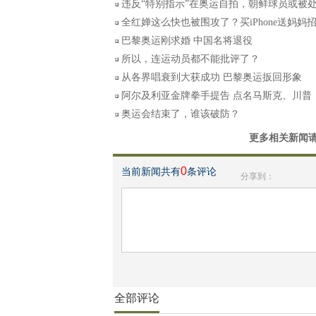
违反“特别指示”在奥运自拍，朝鲜球员或被
全红婵这么快也被围攻了？买iPhone送妈妈
巴黎奥运刚求婚 中国名将退役
所以，连运动员都不能批评了？
从各界唱衰到大获成功 巴黎奥运扳回形象
阿尔及利亚金牌拳手提告 点名马斯克、川普
奥运会结束了，谁该破防？
更多相关新闻
0
当前新闻共有
条评论
分享到：
全部评论