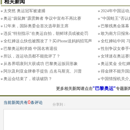
相关新闻
太突然 奥运冠军被逮捕
2024年中国运
奥运“袋鼠舞”霹雳舞者 争议中宣布不再比赛
“中国蛙王”否
12年来，国际奥委会首次选举新主席
巴黎残奥会落幕
违反“特别指示”在奥运自拍，朝鲜球员或被处罚
敢为南方日报朱
全红婵这么快也被围攻了？买iPhone送妈妈招骂声
全红婵站中间 
巴黎奥运刚求婚 中国名将退役
性别争议女拳手
所以，连运动员都不能批评了？
女球迷在奥运赛
从各界唱衰到大获成功 巴黎奥运扳回形象
奥运奖金 全红
阿尔及利亚金牌拳手提告 点名马斯克、川普
得金牌不能升国
奥运会结束了，谁该破防？
中国情报机关介
"巴黎奥运"
更多相关新闻请点击
专题新
0
当前新闻共有
条评论
分享到：