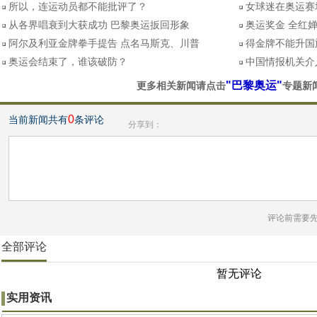
所以，连运动员都不能批评了？
女球迷在奥运赛
从各界唱衰到大获成功 巴黎奥运扳回形象
奥运奖金 全红
阿尔及利亚金牌拳手提告 点名马斯克、川普
得金牌不能升国
奥运会结束了，谁该破防？
中国情报机关介
"巴黎奥运"
更多相关新闻请点击
专题新
0
当前新闻共有
条评论
分享到：
评论前需要
全部评论
暂无评论
实用资讯