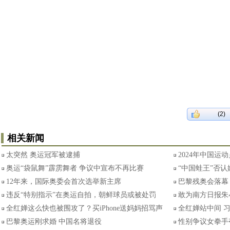
(2)
相关新闻
太突然 奥运冠军被逮捕
2024年中国运
奥运“袋鼠舞”霹雳舞者 争议中宣布不再比赛
“中国蛙王”否
12年来，国际奥委会首次选举新主席
巴黎残奥会落幕
违反“特别指示”在奥运自拍，朝鲜球员或被处罚
敢为南方日报朱
全红婵这么快也被围攻了？买iPhone送妈妈招骂声
全红婵站中间 
巴黎奥运刚求婚 中国名将退役
性别争议女拳手