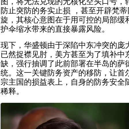
图，将无法兑现的无核化空头口号，
防止突防的务实止损 ，甚至开辟梵
旋，其核心意图在于用可控的局部缓
护伞缩水带来的直接暴露风险。
现下，华盛顿由于深陷中东冲突的庞
已然捉襟见肘，美方甚至为了填补中
缺，强行抽调了此前部署在半岛的萨
统。这一关键防务资产的移防，让首
宗主国的损益表上，自身的防务安全
稀释。