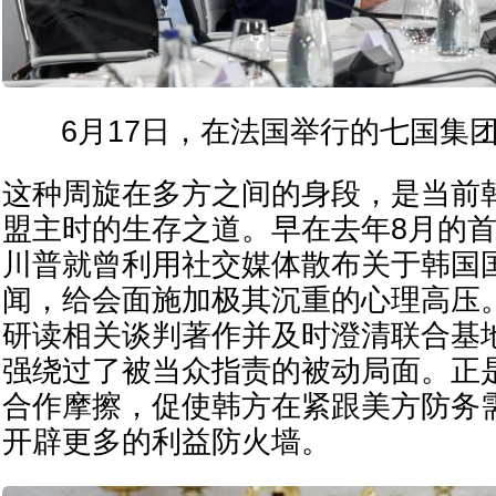
6月17日，在法国举行的七国集
这种周旋在多方之间的身段，是当前
盟主时的生存之道。早在去年8月的
川普就曾利用社交媒体散布关于韩国
闻，给会面施加极其沉重的心理高压
研读相关谈判著作并及时澄清联合基
强绕过了被当众指责的被动局面。正
合作摩擦，促使韩方在紧跟美方防务
开辟更多的利益防火墙。