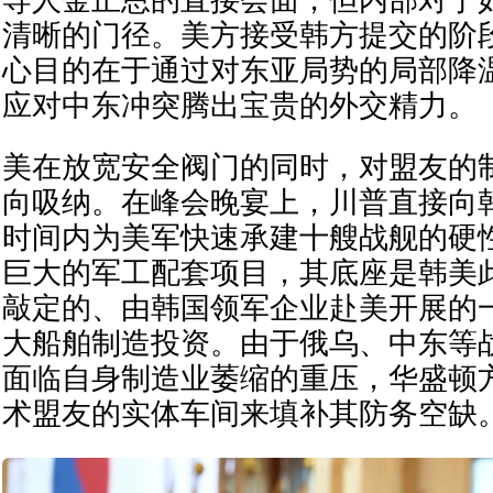
清晰的门径。美方接受韩方提交的阶
心目的在于通过对东亚局势的局部降
应对中东冲突腾出宝贵的外交精力。
美在放宽安全阀门的同时，对盟友的
向吸纳。在峰会晚宴上，川普直接向
时间内为美军快速承建十艘战舰的硬
巨大的军工配套项目，其底座是韩美
敲定的、由韩国领军企业赴美开展的
大船舶制造投资。由于俄乌、中东等
面临自身制造业萎缩的重压，华盛顿
术盟友的实体车间来填补其防务空缺