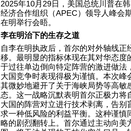
2025年10月29日，美国总统川普
经济合作组织（APEC）领导人峰会
在明举行会晤。
李在明治下的生存之道
自李在明执政后，首尔的对外轴线正
移。最明显的指标体现在其对华态度
于过往单边倒向特定阵营的激进做法
大国竞争时表现得极为谨慎。本次峰
其微妙地避开了关于海峡局势等高敏
态。这一战略沉默表明首尔正极力将
大国的阵营对立进行技术剥离，告别
求一种低风险的利益平衡。这种谨慎
略的剧烈翻转上。首尔通过主动向美