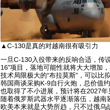
▲C-130是真的对越南很有吸引力
一旦C-130入役带来的反响合适，传说
16”项目，落地可能性就将大大增加
技术局限极大的“布拉莫斯”，可以比
韩国商谈采购K-9自行火炮，总价值
也取得了不小进展，预计将在2027
随着俄罗斯武器水平逐渐落伍，越南
欧美本来就是大势所趋，只不过俄乌