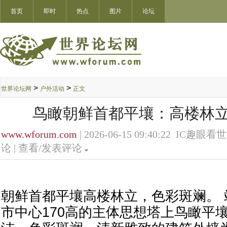
首页
即时
热点
图片
论坛
>
>
世界论坛网
户外活动
正文
鸟瞰朝鲜首都平壤：高楼林立
www.wforum.com
| 2026-06-15 09:40:22 IC趣眼看
论 |
查看/发表评论
朝鲜首都平壤高楼林立，色彩斑斓。
市中心170高的主体思想塔上鸟瞰平