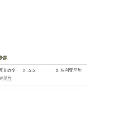
专题
耳其政变
2
ISIS
3
叙利亚局势
鲜局势