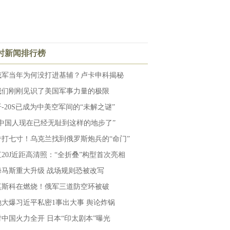
小时新闻排行榜
俄军当年为何没打进基辅？卢卡申科揭秘
我们刚刚见识了美国军事力量的极限
歼-20S已成为中美空军间的“未解之谜”
“中国人现在已经无耻到这样的地步了”
专打七寸！乌克兰找到俄罗斯炮兵的“命门”
直20J近距高清照：“全折叠”构型首次亮相
海马斯重大升级 战场规则恐被改写
莫斯科在燃烧！俄军三道防空环被破
她大爆习近平私密1事出大事 舆论炸锅
对中国火力全开 日本“印太剧本”曝光