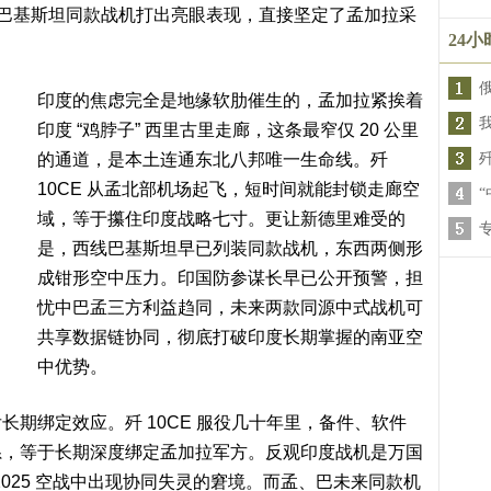
突中巴基斯坦同款战机打出亮眼表现，直接坚定了孟加拉采
24
印度的焦虑完全是地缘软肋催生的，孟加拉紧挨着
印度 “鸡脖子” 西里古里走廊，这条最窄仅 20 公里
的通道，是本土连通东北八邦唯一生命线。歼
10CE 从孟北部机场起飞，短时间就能封锁走廊空
域，等于攥住印度战略七寸。更让新德里难受的
是，西线巴基斯坦早已列装同款战机，东西两侧形
成钳形空中压力。印国防参谋长早已公开预警，担
忧中巴孟三方利益趋同，未来两款同源中式战机可
共享数据链协同，彻底打破印度长期掌握的南亚空
中优势。
期绑定效应。歼 10CE 服役几十年里，备件、软件
系，等于长期深度绑定孟加拉军方。反观印度战机是万国
2025 空战中出现协同失灵的窘境。而孟、巴未来同款机