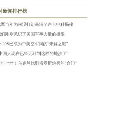
小时新闻排行榜
俄军当年为何没打进基辅？卢卡申科揭秘
我们刚刚见识了美国军事力量的极限
歼-20S已成为中美空军间的“未解之谜”
“中国人现在已经无耻到这样的地步了”
专打七寸！乌克兰找到俄罗斯炮兵的“命门”