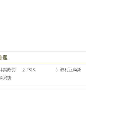
专题
耳其政变
2
ISIS
3
叙利亚局势
鲜局势