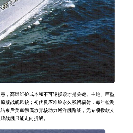
隐患，高昂维护成本和不可逆损毁才是关键。主炮、巨型
出原版战舰风貌；初代反应堆舱永久残留辐射，每年检测
战结束后美军彻底放弃核动力巡洋舰路线，无专项拨款支
程碑战舰只能走向拆解。