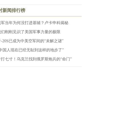
小时新闻排行榜
俄军当年为何没打进基辅？卢卡申科揭秘
我们刚刚见识了美国军事力量的极限
歼-20S已成为中美空军间的“未解之谜”
“中国人现在已经无耻到这样的地步了”
专打七寸！乌克兰找到俄罗斯炮兵的“命门”