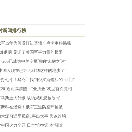
小时新闻排行榜
俄军当年为何没打进基辅？卢卡申科揭秘
我们刚刚见识了美国军事力量的极限
歼-20S已成为中美空军间的“未解之谜”
“中国人现在已经无耻到这样的地步了”
专打七寸！乌克兰找到俄罗斯炮兵的“命门”
直20J近距高清照：“全折叠”构型首次亮相
海马斯重大升级 战场规则恐被改写
莫斯科在燃烧！俄军三道防空环被破
她大爆习近平私密1事出大事 舆论炸锅
对中国火力全开 日本“印太剧本”曝光