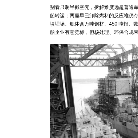
别看只剩半截空壳，拆解难度远超普通
船转运；两座早已卸除燃料的反应堆仍
填埋场。舰体含万吨钢材、450 吨铝、数
船企业有意竞标，但核处理、环保合规