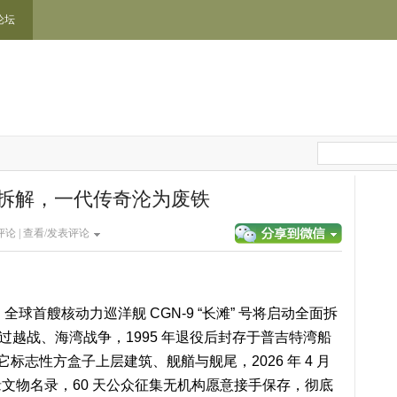
论坛
于拆解，一代传奇沦为废铁
论 |
查看/发表评论
标，全球首艘核动力巡洋舰 CGN-9 “长滩” 号将启动全面拆
打过越战、海湾战争，1995 年退役后封存于普吉特湾船
它标志性方盒子上层建筑、舰艏与舰尾，2026 年 4 月
文物名录，60 天公众征集无机构愿意接手保存，彻底