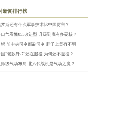
小时新闻排行榜
俄罗斯还有什么军事技术比中国厉害？
一口气看懂055改进型 升级到底有多硬核？
炸锅 前中央司令部副司令 脖子上竟有不明
中国“老款歼-7”还在服役 为何还不退役？
大师级气动布局 北六代战机是气动之魔？