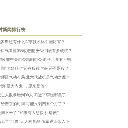
小时新闻排行榜
俄罗斯还有什么军事技术比中国厉害？
一口气看懂055改进型 升级到底有多硬核？
炸锅 前中央司令部副司令 脖子上竟有不明
中国“老款歼-7”还在服役 为何还不退役？
大师级气动布局 北六代战机是气动之魔？
伊朗“最大内鬼”，原来是他？
死亡人数暴增到90人 习近平李强都急了
留给普京的时间 可能只剩四五个月了？
美国不干了 “如果有人想接手 请便”
乌克兰“巨兽”无人机参战 俄军逐渐落入下