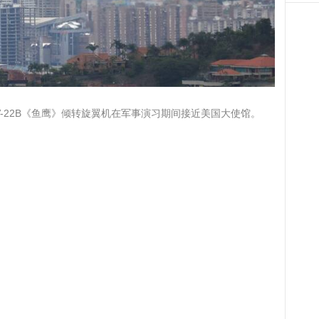
-22B《鱼鹰》倾转旋翼机在军事演习期间接近美国大使馆。