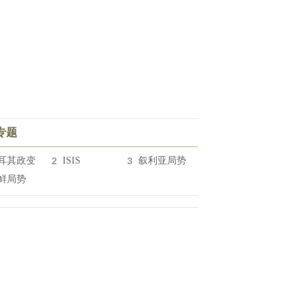
专题
耳其政变
2
ISIS
3
叙利亚局势
鲜局势