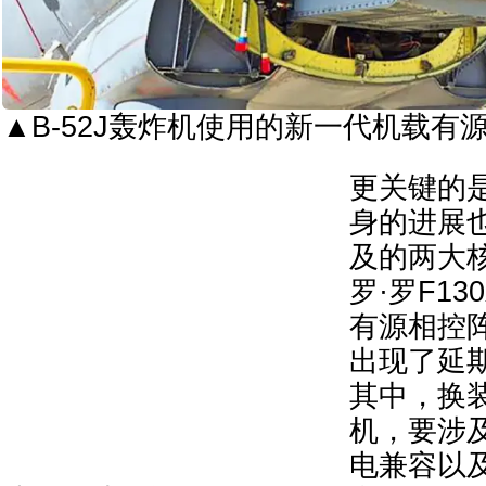
▲B-52J轰炸机使用的新一代机载有
更关键的是
身的进展
及的两大
罗·罗F1
有源相控
出现了延
其中，换装
机，要涉
电兼容以