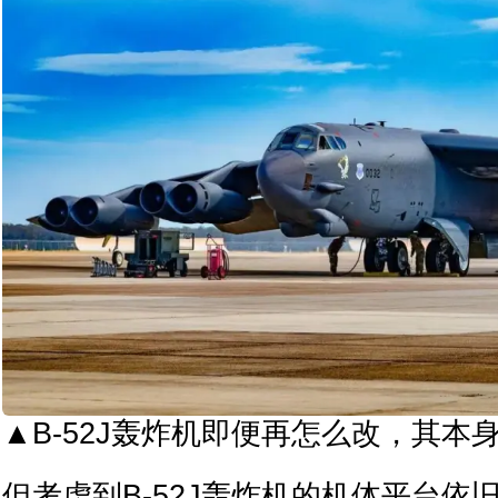
▲B-52J轰炸机即便再怎么改，其本
但考虑到B-52J轰炸机的机体平台依