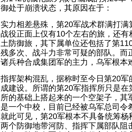
御处于崩溃状态，其原因在于：
实力相差悬殊，第20军战术群满打满
战役正面上仅有10个左右的旅，还有
土防御旅，其下属单位还包括了第11
残多次、战斗力非常可疑的部队。而
诸兵种合成集团军的主力，乌军根本
指挥架构混乱，据称时至今日第20军
成建设。所谓的第20军指挥所只是在第
所的基础上搭起来的一个空架子，其
是一个中校，目前已经被乌军总司令
就此可见，第20军根本不具备统筹杨
两个防御地带河防、指挥下属部队阻