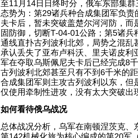
至11月14日日终时分，俄军东部集
态势为：第29诸兵种合成集团军负责
夫卡后，暂未突破盖楚尔河河防，而
固防御，切断T-04-01公路；第5诸
通线直扑古列波利北郊，局势之混乱
承认丢失了亚布卢科沃、里夫诺皮利
军在夺取乌斯佩尼夫卡后已经完成8
古列波利北郊甚至只有不到6千米的距
合成集团军则主攻古列波利以东，但
仅使用牵制性进攻，没有太大突破出
如何看待俄乌战况
总体战况分析，乌军在南顿涅茨克、
第142机械化旅为核心编成的第20军