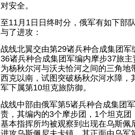
对安全。
至11月1日日终时分，俄军有如下部
与了进攻：
战线北翼交由第29诸兵种合成集团军
36诸兵种合成集团军编内摩步37旅
为杨秋尔河与沃夫恰河之间的三角地
西克以南，试图突破杨秋尔河水障，其
军下属第10坦克旅防御。
战线中部由俄军第5诸兵种合成集团军
责，其编内的3个摩步团，1个坦克团
基本指挥所均被观察到出现在乌斯佩
进攻乌斯佩尼夫卡镇，其正面由乌军第2