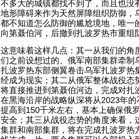
不多大的城镇都找不到了，而且也没
地形障碍来作为天然屏障组织防御，
都不知道怎么防御的尴尬境地，唯一
向第聂伯河，后撤到扎波罗热市重组
这意味着这样几点：其一从我们的角
们之前设想过的、俄军南部集群牵制
扎波罗热东部侧翼卷击乌军扎波罗热
经成为现实；其二从俄军整体战役态
将直接推进到第聂伯河边，完成对扎
在黑海沿岸的战略纵深将从2023年的
提高到150千米左右，基本上确保俄
安全；其三从战役态势的角度来看，
集群和南部集群，将在完成扎波罗热