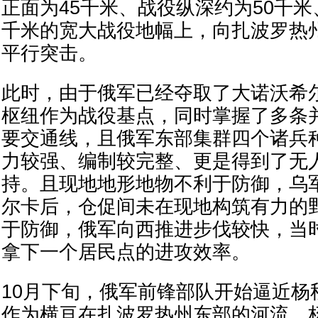
正面为45千米、战役纵深约为50千米
千米的宽大战役地幅上，向扎波罗热
平行突击。
此时，由于俄军已经夺取了大诺沃希
枢纽作为战役基点，同时掌握了多条
要交通线，且俄军东部集群四个诸兵
力较强、编制较完整、更是得到了无
持。且现地地形地物不利于防御，乌
尔卡后，仓促间未在现地构筑有力的
于防御，俄军向西推进步伐较快，当
拿下一个居民点的进攻效率。
10月下旬，俄军前锋部队开始逼近杨
作为横亘在扎波罗热州东部的河流，