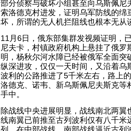
部分侦察与破坏小组甚至向乌斯佩尼
索洛德克村进发，证明乌军防线的绵
坏，所谓的无人机拦阻线也根本无从
11月6日，俄东部集群发视频证明，
尼夫卡，村镇政府机构上悬挂了俄罗
明，杨秋尔河水障已经被俄军全面突
纵深进攻，仅仅一天时间，又沿着乌
波利的公路推进了5千米左右，路上
洛德克、诺韦、新乌斯佩尼夫斯克等
手中。
除战线中央进展明显，战线南北两翼
线南翼已前推至古列波利仅有八千米
列。在中部战线、南部战线逼近古列