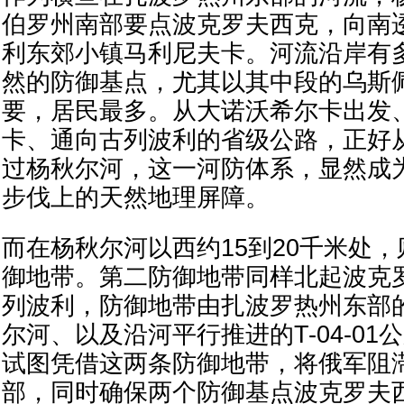
伯罗州南部要点波克罗夫西克，向南
利东郊小镇马利尼夫卡。河流沿岸有
然的防御基点，尤其以其中段的乌斯
要，居民最多。从大诺沃希尔卡出发
卡、通向古列波利的省级公路，正好
过杨秋尔河，这一河防体系，显然成
步伐上的天然地理屏障。
而在杨秋尔河以西约15到20千米处
御地带。第二防御地带同样北起波克
列波利，防御地带由扎波罗热州东部
尔河、以及沿河平行推进的T-04-0
试图凭借这两条防御地带，将俄军阻
部，同时确保两个防御基点波克罗夫