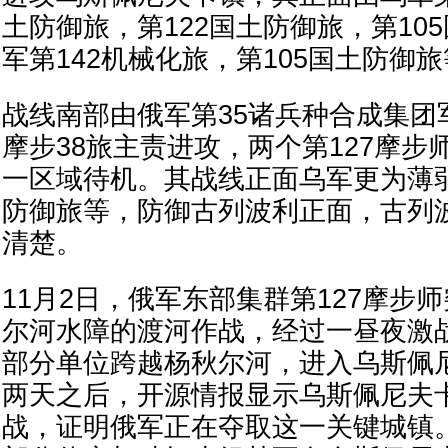
土防御旅，第122国土防御旅，第10
军第142机械化旅，第105国土防御
战线南部由俄军第35诸兵种合成集团
摩步38旅主责进攻，两个第127摩步
一区域待机。其战线正面乌军更为薄弱
防御旅等，防御古列波利正面，古列
清楚。
11月2日，俄军东部集群第127摩步
尔河水障的渡河作战，经过一昼夜激战
部分单位跨越杨秋尔河，进入乌斯佩
两天之后，开源情报显示乌斯佩尼夫
战，证明俄军正在夺取这一关键城镇