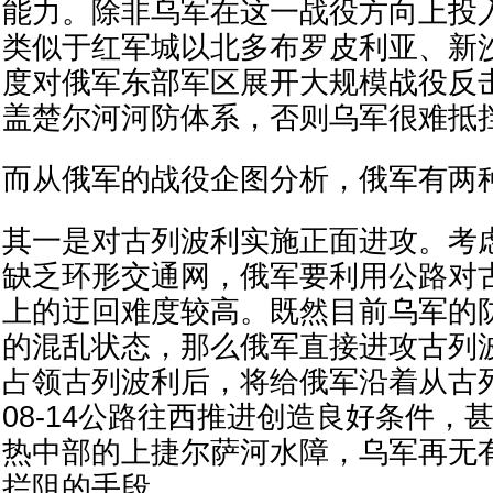
能力。除非乌军在这一战役方向上投
类似于红军城以北多布罗皮利亚、新
度对俄军东部军区展开大规模战役反
盖楚尔河河防体系，否则乌军很难抵
而从俄军的战役企图分析，俄军有两
其一是对古列波利实施正面进攻。考
缺乏环形交通网，俄军要利用公路对
上的迂回难度较高。既然目前乌军的
的混乱状态，那么俄军直接进攻古列
占领古列波利后，将给俄军沿着从古列
08-14公路往西推进创造良好条件，
热中部的上捷尔萨河水障，乌军再无
拦阻的手段。