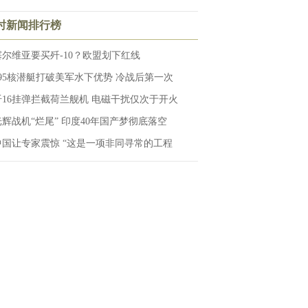
小时新闻排行榜
塞尔维亚要买歼-10？欧盟划下红线
095核潜艇打破美军水下优势 冷战后第一次
歼16挂弹拦截荷兰舰机 电磁干扰仅次于开火
光辉战机“烂尾” 印度40年国产梦彻底落空
中国让专家震惊 “这是一项非同寻常的工程