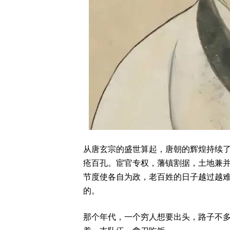
从唐玄宗的盛世算起，唐朝的辉煌持续
疮百孔。宦官专权，藩镇割据，土地兼
节度使各自为政，老百姓的日子越过越
的。
那个年代，一个穷人想要出头，路子不