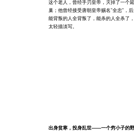
这个老人，曾经手刃皇帝，灭掉了一个延
巢；他曾经接受唐朝皇帝赐名"全忠"，
能背叛的人全背叛了，能杀的人全杀了
太轻描淡写。
出身贫寒，投身乱世——一个穷小子的