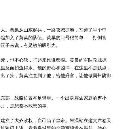
浩大。黄巢从山东起兵，一路攻城掠地，打穿了半个中
一起加入了黄巢的队伍。黄巢的口号很简单——打倒官
的汉子来说，有足够的吸引力。
怕死，也不心软，打起来比谁都狠。黄巢的军队攻城掠
境里反而如鱼得水。他的野心和凶悍，在这里不是缺点，
中出了头，黄巢注意到了他，给他升官，让他做同州防御
中东部，战略位置举足轻重。一个出身雇农家庭的穷小
年月，是想都不敢想的事。
里建立了大齐政权，自己当了皇帝。朱温站在这支席卷天
贵族狼狈出逃，看着皇城里的金碧辉煌近在眼前。他心