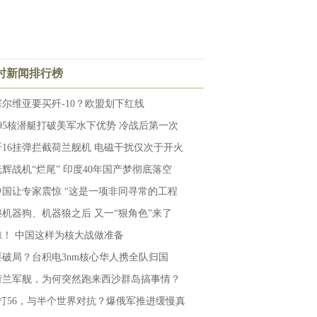
小时新闻排行榜
塞尔维亚要买歼-10？欧盟划下红线
095核潜艇打破美军水下优势 冷战后第一次
歼16挂弹拦截荷兰舰机 电磁干扰仅次于开火
光辉战机“烂尾” 印度40年国产梦彻底落空
中国让专家震惊 “这是一项非同寻常的工程
继机器狗、机器狼之后 又一“狠角色”来了
惊！ 中国这样为核大战做准备
要破局？台积电3nm核心华人携全队归国
荷兰军舰，为何突然跑来西沙群岛搞事情？
1打56，与半个世界对抗？爆俄军推进缓慢真