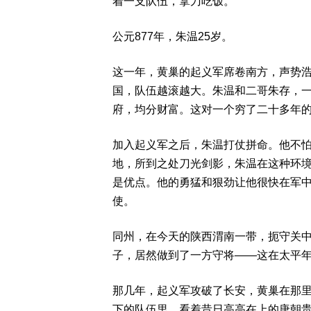
着一支队伍，拿刀吃饭。
公元877年，朱温25岁。
这一年，黄巢的起义军席卷南方，声势
国，队伍越滚越大。朱温和二哥朱存，
府，均分财富。这对一个穷了二十多年
加入起义军之后，朱温打仗拼命。他不
地，所到之处刀光剑影，朱温在这种环
是优点。他的勇猛和狠劲让他很快在军
使。
同州，在今天的陕西渭南一带，扼守关
子，居然做到了一方守将——这在太平
那几年，起义军攻破了长安，黄巢在那
下的队伍里，看着昔日高高在上的唐朝