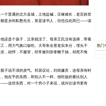
上一个普通的北方县城，土地盐碱，庄稼难长，老百姓世
亲都是乡间私塾先生，算是读书人，但也仅此而已——读
，他还是个孩子，父亲就没了。母亲王氏没有选择，带着
雇工，用力气换口饭吃。大哥朱全昱老实本分，埋头干
热门
顽劣，凶悍，不服管，经常被刘崇拿鞭子抽，却死不悔
一股子说不清的戾气。邻居议论，刘崇嫌弃，连母亲有时
说，他在乎的东西，和别人不一样。他吃饭的量比别人
多——这些东西，对一个穷小子来说，或许比读书更有