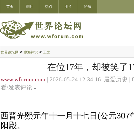
首页
即时
热点
图片
论坛
>
>
世界论坛网
史海钩沉
正文
在位17年，却被笑了17
www.wforum.com
| 2026-05-24 12:34:16 最爱历史 |
看/发表评论
西晋光熙元年十一月十七日(公元307
阳殿。