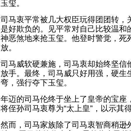
玉玺。
司马衷平常被几大权臣玩得团团转，
是好欺负的。见平常对自己比较温和
神恶煞地来抢玉玺。他登时警觉，死
放。
司马威软硬兼施，司马衷却始终坚信
放手。最终，司马威只好用强，硬生
弯，强行夺下玉玺。
年迈的司马伦终于坐上了皇帝的宝座
将侄孙司马衷尊为“太上皇”，以示其
然而，司马家族除了司马衷智商稍逊