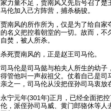
家力量不足，贾南风又先后号召了楚
马伦加入己方阵营，捕杀杨骏。
贾南风的所作所为，仅是为了给自家
的名义把控着朝堂的一切。故而，不
自焚，被人所杀。
杀死贾南风的，正是赵王司马伦。
司马伦是司马懿与柏夫人所生的幼子
得管他叫一声叔祖父。仗着自己是司
亲之一，司马伦从没把侄孙司马衷放
永宁元年(301年)正月，已经全面把
伦，派侄孙司马威、黄门郎骆休等人