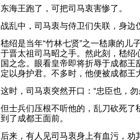
东海王跑了，可把司马衷害惨了。
战乱中，司马衷与侍卫们失联，身边
嵇绍是当年“竹林七贤”之一嵇康的儿
于晋太祖司马昭之手。然此刻，嵇绍
国之念。眼看皇帝即将折辱于成都王
定以身护君。不多时，他便被成都王
这时，司马衷突然开口：“忠臣也，勿杀
但士兵们压根不听他的，乱刀砍死了
到了成都王面前。
后来，有人见司马衷身上有血污，劝