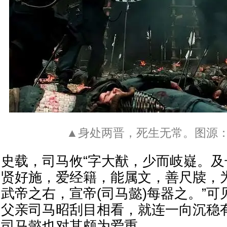
▲身处两晋，死生无常。图源
史载，司马攸“字大猷，少而岐嶷。
贤好施，爱经籍，能属文，善尺牍，
武帝之右，宣帝(司马懿)每器之。”
父亲司马昭刮目相看，就连一向沉稳
司马懿也对其颇为爱重。