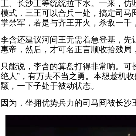
王、长沙王等统统拉下水。一来，仿
模式，三王可以合兵一处，搞定司马
掌禁军，若是与齐王开火，杀敌一千
李含还建议河间王无需着急登基，先
惠帝，然后，才可名正言顺收拾残局
只能说，李含的算盘打得非常响。可
绝人”，有万夫不当之勇。本想趁机
颙，一下子处于被动状态。
因为，坐拥优势兵力的司马冏被长沙