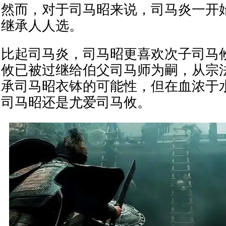
然而，对于司马昭来说，司马炎一开
继承人人选。
比起司马炎，司马昭更喜欢次子司马
攸已被过继给伯父司马师为嗣，从宗
承司马昭衣钵的可能性，但在血浓于
司马昭还是尤爱司马攸。