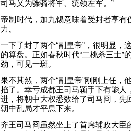
司马乂为骠骑将军、统领左军。”
帝制时代，加九锡意味着受封者享有
力。
一下子封了两个“副皇帝”，很明显，
的算盘。正如春秋时代“二桃杀三士”
劲，可见一斑。
果不其然，两个“副皇帝”刚刚上任，
掐了。幸亏成都王司马颖手下有能人
进，将朝中大权悉数给了司马冏，先
朝中乱局才平息下来。
齐王司马冏虽然坐上了首席辅政大臣