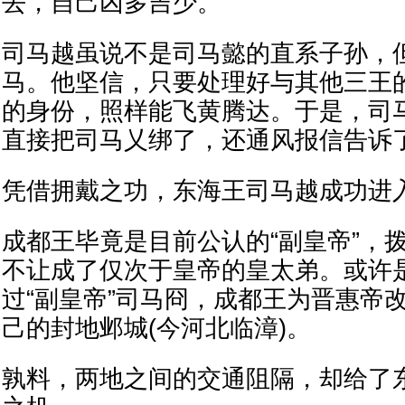
去，自己凶多吉少。
司马越虽说不是司马懿的直系子孙，
马。他坚信，只要处理好与其他三王
的身份，照样能飞黄腾达。于是，司
直接把司马乂绑了，还通风报信告诉
凭借拥戴之功，东海王司马越成功进
成都王毕竟是目前公认的“副皇帝”，
不让成了仅次于皇帝的皇太弟。或许
过“副皇帝”司马冏，成都王为晋惠帝
己的封地邺城(今河北临漳)。
孰料，两地之间的交通阻隔，却给了