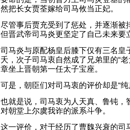
然把长女贾荃嫁给司马攸当正妃。
尽管事后贾充受到了惩处，并逐渐被
但晋武帝司马炎更坚定了自己未来要
司马炎与原配杨皇后膝下仅有三名皇
夭，次子司马衷自然成了兄弟里的“老
章坐上晋朝第一任太子宝座。
可是，朝臣们对司马衷的评价却是“纯
也就是说，司马衷为人天真、鲁钝，
对朝堂上尔虞我诈的派系斗争。
这一评价，对于经历了曹魏兴衰的司