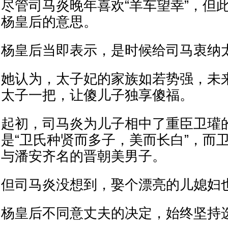
尽管司马炎晚年喜欢“羊车望幸”，但
杨皇后的意思。
杨皇后当即表示，是时候给司马衷纳
她认为，太子妃的家族如若势强，未
太子一把，让傻儿子独享傻福。
起初，司马炎为儿子相中了重臣卫瓘
是“卫氏种贤而多子，美而长白”，而
与潘安齐名的晋朝美男子。
但司马炎没想到，娶个漂亮的儿媳妇
杨皇后不同意丈夫的决定，始终坚持