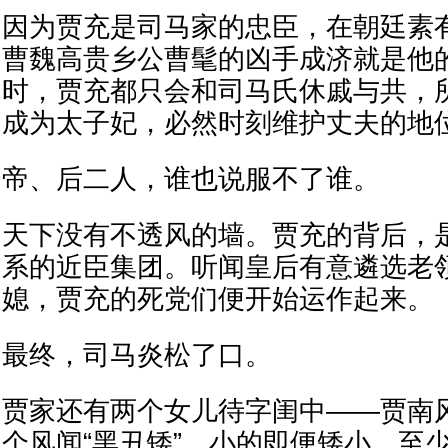
因为贾充是司马家的忠臣，在朝廷素
曹魏高贵乡公曹髦的凶手成济就是他
时，贾充都只会和司马氏休戚与共，
成为太子妃，必然时刻维护丈夫的地
帝、后二人，谁也说服不了谁。
天下没有不透风的墙。贾充的背后，
系的近臣集团。听闻皇后有意遴选老
媳，贾充的死党们便开始运作起来。
最终，司马炎松了口。
贾家还有两个女儿待字闺中——贾南
个风闻“黑丑矮”，小的即便矮小，至