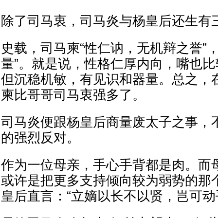
除了司马衷，司马炎与杨皇后还生有
史载，司马柬“性仁讷，无机辩之誉”
量”。就是说，性格仁厚内向，嘴也
但沉稳机敏，有见识和器量。总之，
柬比哥哥司马衷强多了。
司马炎便跟杨皇后商量废太子之事，
的强烈反对。
作为一位母亲，手心手背都是肉。而
或许是把更多支持倾向较为弱势的那
皇后直言：“立嫡以长不以贤，岂可动乎