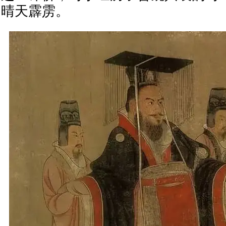
晴天霹雳。