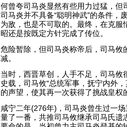
何曾夸司马炎显然有些用力过猛，但
司马炎并不具备“聪明神武”的条件，
为敌，也是不可取的。最终，在克服
昭还是按既定方针完成了传位。
危险暂除，但司马炎称帝后，司马攸
减。
当时，西晋草创，人手不足，司马攸
史载，司马攸“总统军事，抚宁内外，
的声望，使其再一次获得了挑战皇权
咸宁二年(276年)，司马炎曾生过一
量了一番，共推司马攸继承司马氏遗
要命的是，当初曾力主司马炎登基的