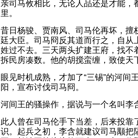
亲司马攸相比，无论人品还是才能，
里。
昔日杨骏、贾南风、司马伦再坏，擅
廷大臣。司马冏反其道而行之，自从
姓过不去。三天两头扩建王府，找不
拆民房凑数。他的胡搅蛮缠，致使天
眼见时机成熟，才加了“三锡”的河间
阳，宣布讨伐司马冏。
河间王的骚操作，据说与一个名叫李
此人曾在司马伦手下当差，后来投靠
识。起兵之初，李含就建议司马颙把