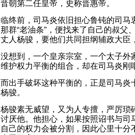
晋朝第二任皇帝，史称晋惠帝。
临终前，司马炎依旧担心鲁钝的司马
那群“老油条”，便找来了自己的叔父
丈人杨骏，要他们共同担纲辅政大臣
没想到，一个皇亲宗室，一个太子外
维护权力平衡的组合，却在司马炎刚
而出手破坏这种平衡的，正是司马炎
杨骏。
杨骏素无威望，又为人专擅，严厉琐
讨厌他。他担心，如果按照诏书与司
自己的权力会被分割，因此心里十分