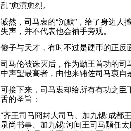
乱”愈演愈烈。
诚然，司马衷的“沉默”，给了身边人
失声，并不代表他会袖手旁观。
傻子与天才，有时不过是硬币的正反
司马伦被诛灭后，作为勤王首功的司
中声望最高者，由他来辅佐司马衷自
可接下来，司马衷却给所有有功之臣
舌的圣旨：
“齐王司马冏封大司马、加九锡;成都
录尚书事、加九锡;河间王司马颙任太