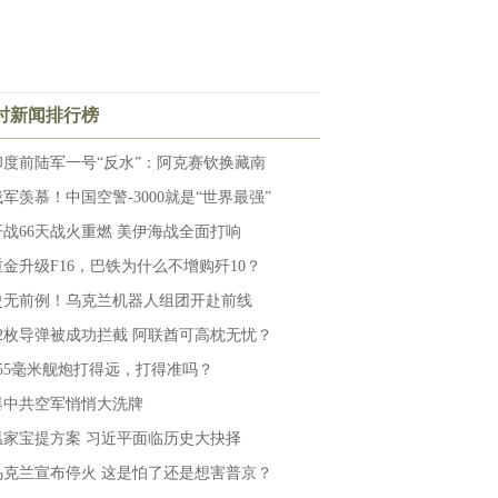
小时新闻排行榜
印度前陆军一号“反水”：阿克赛钦换藏南
俄军羡慕！中国空警-3000就是“世界最强”
开战66天战火重燃 美伊海战全面打响
重金升级F16，巴铁为什么不增购歼10？
史无前例！乌克兰机器人组团开赴前线
12枚导弹被成功拦截 阿联酋可高枕无忧？
155毫米舰炮打得远，打得准吗？
爆中共空军悄悄大洗牌
温家宝提方案 习近平面临历史大抉择
乌克兰宣布停火 这是怕了还是想害普京？