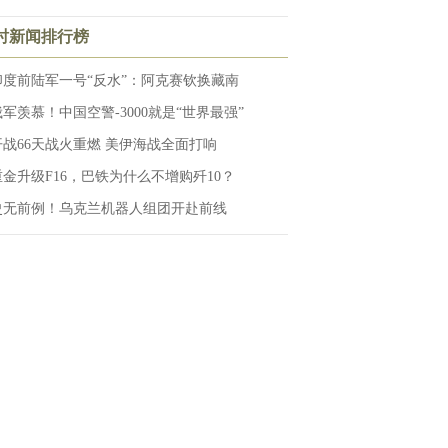
小时新闻排行榜
印度前陆军一号“反水”：阿克赛钦换藏南
俄军羡慕！中国空警-3000就是“世界最强”
开战66天战火重燃 美伊海战全面打响
重金升级F16，巴铁为什么不增购歼10？
史无前例！乌克兰机器人组团开赴前线