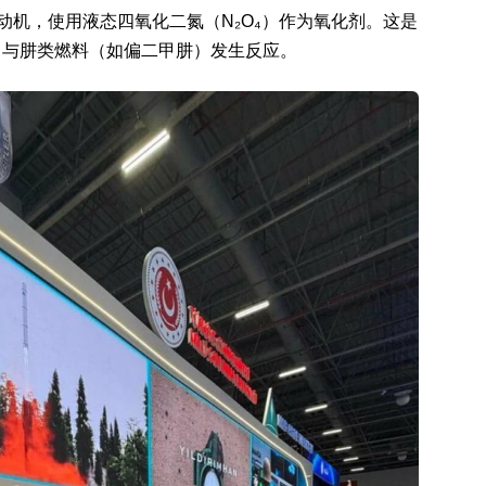
动机，使用液态四氧化二氮（N₂O₄）作为氧化剂。这是
，与肼类燃料（如偏二甲肼）发生反应。