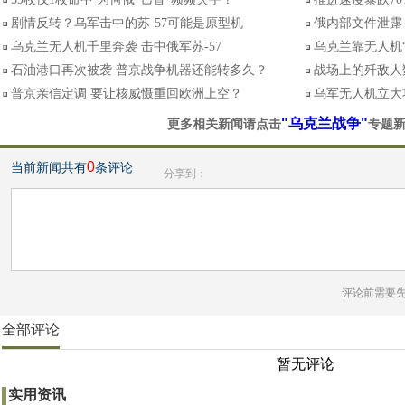
剧情反转？乌军击中的苏-57可能是原型机
俄内部文件泄露
乌克兰无人机千里奔袭 击中俄军苏-57
乌克兰靠无人机
石油港口再次被袭 普京战争机器还能转多久？
战场上的歼敌人
普京亲信定调 要让核威慑重回欧洲上空？
乌军无人机立大
"乌克兰战争"
更多相关新闻请点击
专题
0
当前新闻共有
条评论
分享到：
评论前需要
全部评论
暂无评论
实用资讯