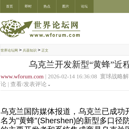
首页
即时
热点
图片
论坛
>
>
世界论坛网
兵器知识
正文
乌克兰开发新型“黄蜂”近
www.wforum.com
| 2026-02-14 16:36:08 寰球战略
论 |
查看/发表评论
乌克兰国防媒体报道，乌克兰已成功
名为"黄蜂"(Shershen)的新型多