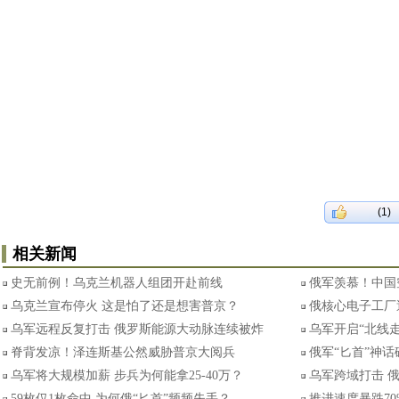
(1)
相关新闻
史无前例！乌克兰机器人组团开赴前线
俄军羡慕！中国空
乌克兰宣布停火 这是怕了还是想害普京？
俄核心电子工厂
乌军远程反复打击 俄罗斯能源大动脉连续被炸
乌军开启“北线
脊背发凉！泽连斯基公然威胁普京大阅兵
俄军“匕首”神话
乌军将大规模加薪 步兵为何能拿25-40万？
乌军跨域打击 
59枚仅1枚命中 为何俄“匕首”频频失手？
推进速度暴跌7