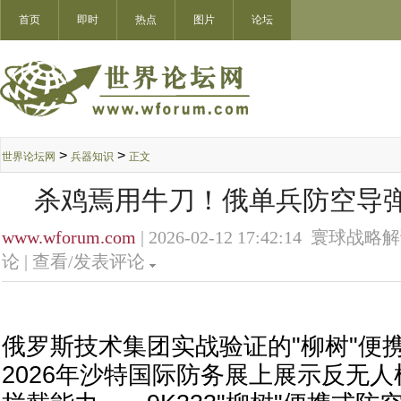
首页
即时
热点
图片
论坛
>
>
世界论坛网
兵器知识
正文
杀鸡焉用牛刀！俄单兵防空导
www.wforum.com
| 2026-02-12 17:42:14 寰球战略
论 |
查看/发表评论
俄罗斯技术集团实战验证的"柳树"便
2026年沙特国际防务展上展示反无