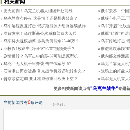
相关新闻
史无前例！乌克兰机器人组团开赴前线
俄军羡慕！中国空
乌克兰宣布停火 这是怕了还是想害普京？
俄核心电子工厂
乌军远程反复打击 俄罗斯能源大动脉连续被炸
乌军开启“北线
脊背发凉！泽连斯基公然威胁普京大阅兵
俄军“匕首”神话
乌军将大规模加薪 步兵为何能拿25-40万？
乌军跨域打击 
59枚仅1枚命中 为何俄“匕首”频频失手？
推进速度暴跌7
剧情反转？乌军击中的苏-57可能是原型机
俄内部文件泄露
乌克兰无人机千里奔袭 击中俄军苏-57
乌克兰靠无人机
石油港口再次被袭 普京战争机器还能转多久？
战场上的歼敌人
普京亲信定调 要让核威慑重回欧洲上空？
乌军无人机立大
"乌克兰战争"
更多相关新闻请点击
专题
0
当前新闻共有
条评论
分享到：