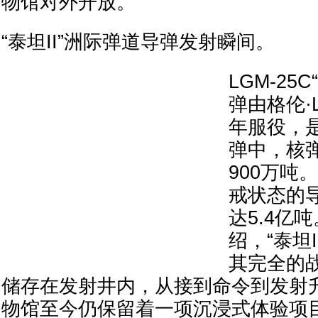
物馆对外开放。
“泰坦II”洲际弹道导弹发射瞬间。
LGM-25
弹由格伦·L
年服役，
弹中，核
900万吨
戒状态的
达5.4亿
绍，“泰坦
其完全的
储存在发射井内，从接到命令到发射升
物馆至今仍保留着一项沉浸式体验项