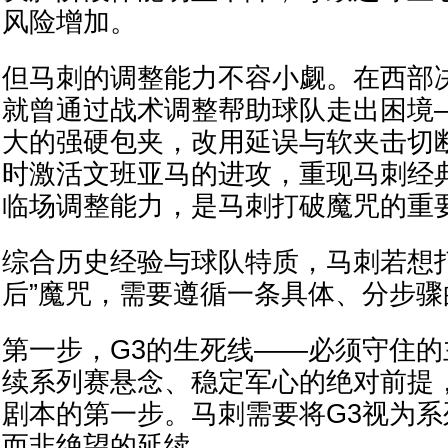
风险增加。
但马刺的调整能力不容小觑。在西部
就曾通过战术调整帮助球队走出困境
大的强硬包夹，改用延误与软夹击切
时激活文班亚马的进攻，重现马刺经
临场调整能力，是马刺打破魔咒的重
综合历史经验与球队特质，马刺若想打破
后”魔咒，需要遵循一条具体、分步骤
第一步，G3的生死线——必须守住的
续系列赛悬念、稳定军心的绝对前提
剧本的第一步。马刺需要将G3视为
而非绝望的延续。