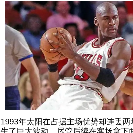
1993年太阳在占据主场优势却连丢
生了巨大波动。尽管后续在客场拿下