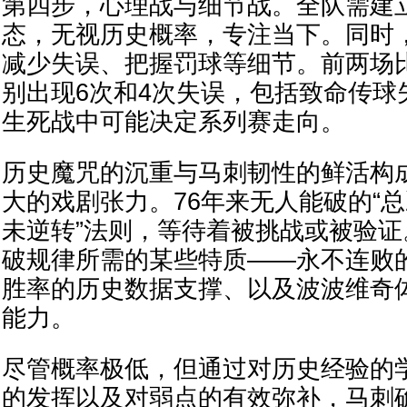
第四步，心理战与细节战。全队需建立
态，无视历史概率，专注当下。同时
减少失误、把握罚球等细节。前两场
别出现6次和4次失误，包括致命传球
生死战中可能决定系列赛走向。
历史魔咒的沉重与马刺韧性的鲜活构
大的戏剧张力。76年来无人能破的“总
未逆转”法则，等待着被挑战或被验
破规律所需的某些特质——永不连败
胜率的历史数据支撑、以及波波维奇
能力。
尽管概率极低，但通过对历史经验的
的发挥以及对弱点的有效弥补，马刺