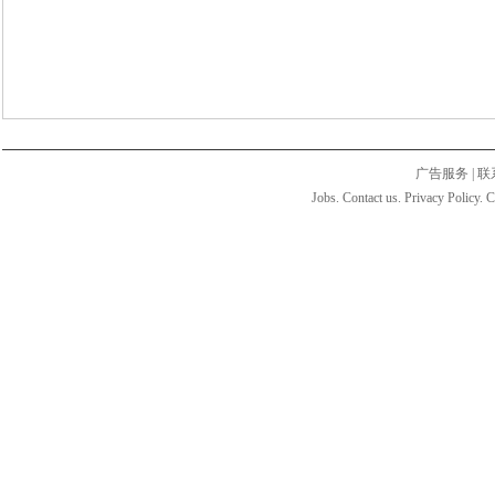
广告服务
|
联
Jobs. Contact us. Privacy Policy