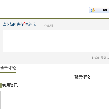
(0)
0
当前新闻共有
条评论
分享到：
评论前需要
全部评论
暂无评论
实用资讯