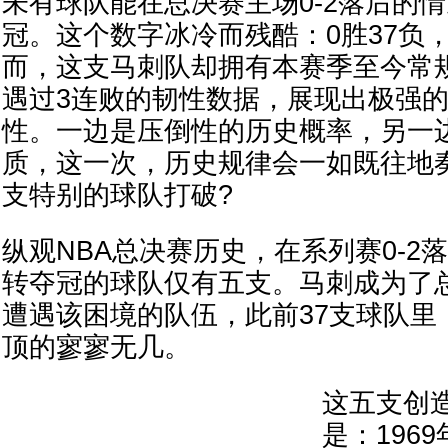
未有球队能在总决赛主场0-2落后的
冠。这个数字冰冷而残酷：0胜37负
而，这支马刺队却拥有本赛季至今常
遇过3连败的韧性数据，展现出极强
性。一边是压倒性的历史概率，另一
质，这一次，历史规律会一如既往地
支特别的球队打破?
纵观NBA总决赛历史，在系列赛0-2
转夺冠的球队仅有五支。马刺成为了总
遭遇该困境的队伍，此前37支球队里
顶的寥寥无几。
这五支创
是：196