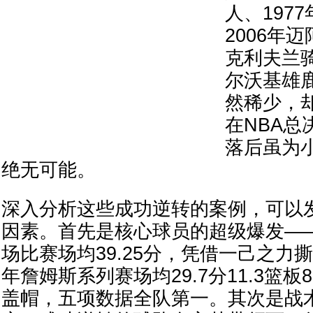
人、197
2006年迈
克利夫兰骑
尔沃基雄
然稀少，
在NBA总
落后虽为
绝无可能。
深入分析这些成功逆转的案例，可以
因素。首先是核心球员的超级爆发——
场比赛场均39.25分，凭借一己之力撕
年詹姆斯系列赛场均29.7分11.3篮板8.
盖帽，五项数据全队第一。其次是战