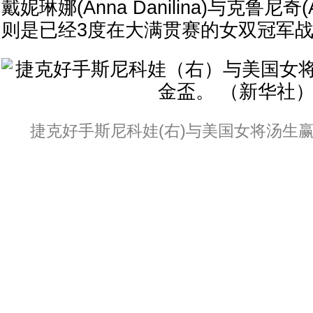
戴妮琳娜(Anna Danilina)与克鲁尼奇(Ale
则是已经3度在大满贯赛的女双冠军
捷克好手斯尼科娃(右)与美国女将汤生