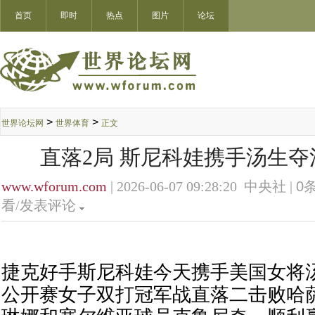
首页
即时
热点
图片
论坛
>
>
世界论坛网
世界体育
正文
直落2局 斯尼科娃携手汤生
www.wforum.com
| 2026-06-07 09:28:20 中央社 |
0
条
看/发表评论
捷克好手斯尼科娃今天携手美国女将
公开赛女子双打冠军战直落二击败哈