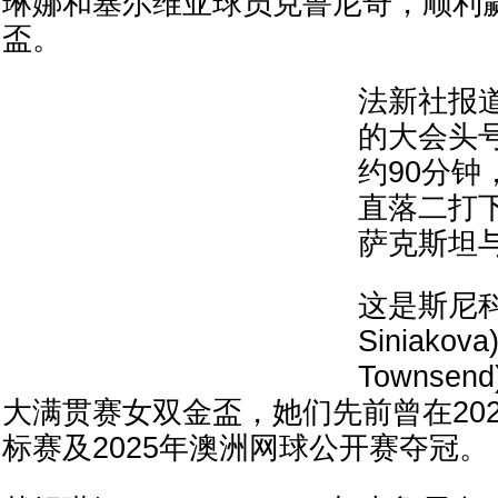
琳娜和塞尔维亚球员克鲁尼奇，顺利
盃。
法新社报
的大会头
约90分钟
直落二打
萨克斯坦
这是斯尼科娃
Siniakov
Townse
大满贯赛女双金盃，她们先前曾在20
标赛及2025年澳洲网球公开赛夺冠。