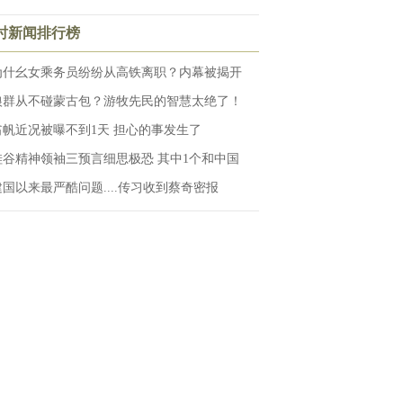
小时新闻排行榜
为什幺女乘务员纷纷从高铁离职？内幕被揭开
狼群从不碰蒙古包？游牧先民的智慧太绝了！
翁帆近况被曝不到1天 担心的事发生了
硅谷精神领袖三预言细思极恐 其中1个和中国
建国以来最严酷问题....传习收到蔡奇密报