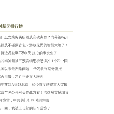
小时新闻排行榜
为什幺女乘务员纷纷从高铁离职？内幕被揭开
狼群从不碰蒙古包？游牧先民的智慧太绝了！
翁帆近况被曝不到1天 担心的事发生了
硅谷精神领袖三预言细思极恐 其中1个和中国
建国以来最严酷问题....传习收到蔡奇密报
配合川普，习近平正在大转向
16年前CIA折戟北京，如今首度获得重大突破
北京罕见公开对美作战方案！港媒曝震撼细节
5月惊雷，中共关门打狗时刻降临
头一回，我被工信部的新车震惊了