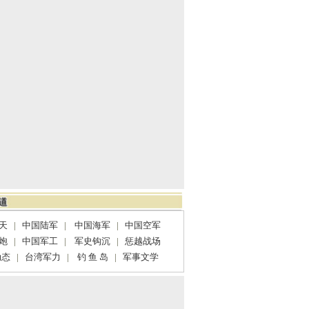
天
|
中国陆军
|
中国海军
|
中国空军
炮
|
中国军工
|
军史钩沉
|
惩越战场
动态
|
台湾军力
|
钓 鱼 岛
|
军事文学