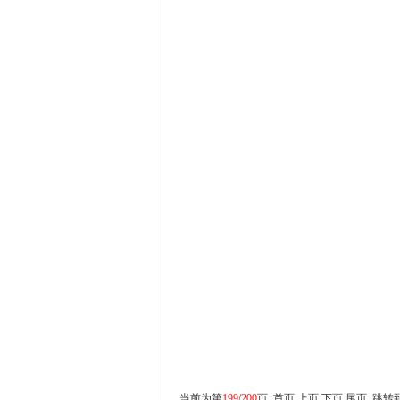
当前为第
199
/
200
页
首页
上页
下页
尾页
跳转