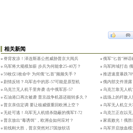
(0)
相关新闻
脊背发凉！泽连斯基公然威胁普京大阅兵
俄军“匕首”神话
乌军将大规模加薪 步兵为何能拿25-40万？
乌军跨域打击 
59枚仅1枚命中 为何俄“匕首”频频失手？
推进速度暴跌7
剧情反转？乌军击中的苏-57可能是原型机
俄内部文件泄露
乌克兰无人机千里奔袭 击中俄军苏-57
乌克兰靠无人机
石油港口再次被袭 普京战争机器还能转多久？
战场上的歼敌人
普京亲信定调 要让核威慑重回欧洲上空？
乌军无人机立大
无处可逃！乌军无人机猎杀隐蔽的俄军T-72
乌克兰正在以无
普京放出“毒诱饵”，欧洲会如何应对？
家底败光！俄胜
前线刚大胜，普京突然对27国放软话
乌军开启放血模