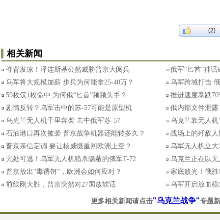
(2)
相关新闻
脊背发凉！泽连斯基公然威胁普京大阅兵
俄军“匕首”神话
乌军将大规模加薪 步兵为何能拿25-40万？
乌军跨域打击 
59枚仅1枚命中 为何俄“匕首”频频失手？
推进速度暴跌7
剧情反转？乌军击中的苏-57可能是原型机
俄内部文件泄露
乌克兰无人机千里奔袭 击中俄军苏-57
乌克兰靠无人机
石油港口再次被袭 普京战争机器还能转多久？
战场上的歼敌人
普京亲信定调 要让核威慑重回欧洲上空？
乌军无人机立大
无处可逃！乌军无人机猎杀隐蔽的俄军T-72
乌克兰正在以无
普京放出“毒诱饵”，欧洲会如何应对？
家底败光！俄胜
前线刚大胜，普京突然对27国放软话
乌军开启放血模
"乌克兰战争"
更多相关新闻请点击
专题