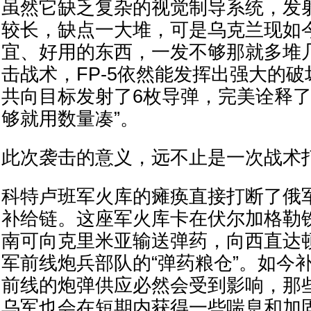
虽然它缺乏复杂的视觉制导系统，发
较长，缺点一大堆，可是乌克兰现如
宜、好用的东西，一发不够那就多堆
击战术，FP-5依然能发挥出强大的
共向目标发射了6枚导弹，完美诠释了
够就用数量凑”。
此次袭击的意义，远不止是一次战术
科特卢班军火库的瘫痪直接打断了俄
补给链。这座军火库卡在伏尔加格勒
南可向克里米亚输送弹药，向西直达
军前线炮兵部队的“弹药粮仓”。如今
前线的炮弹供应必然会受到影响，那
乌军也会在短期内获得一些喘息和加