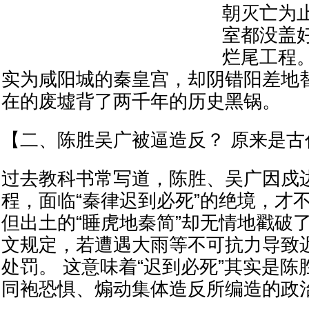
朝灭亡为
室都没盖
烂尾工程
实为咸阳城的秦皇宫，却阴错阳差地
在的废墟背了两千年的历史黑锅。
【二、陈胜吴广被逼造反？ 原来是古
过去教科书常写道，陈胜、吴广因戍
程，面临“秦律迟到必死”的绝境，才
但出土的“睡虎地秦简”却无情地戳破
文规定，若遭遇大雨等不可抗力导致
处罚。 这意味着“迟到必死”其实是
同袍恐惧、煽动集体造反所编造的政