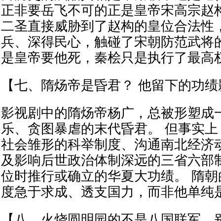
正非要岳飞不可的正是皇帝宋高宗赵
二圣直接威胁到了赵构的皇位合法性
兵、深得民心，触碰了宋朝防范武将
是皇帝要他死，秦桧只是执行了最高
【七、隋炀帝是昏君？ 他留下的功绩
影视剧中的隋炀帝杨广，总被形塑成
乐、贪图暴虐的末代昏君。 但事实
社会雏形的科举制度、沟通南北经济
及影响后世政治体制深远的三省六部
位时推行或确立的华夏大功绩。 隋
度急于求成、透支国力，而非他单纯
【八、火烧圆明园的不是八国联军，