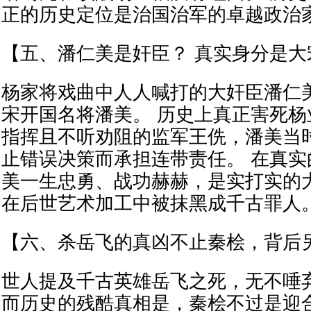
正的历史定位是治国治军的卓越政治
【五、潘仁美是奸臣？ 真实身分是大
杨家将戏曲中人人喊打的大奸臣潘仁
宋开国名将潘美。 历史上真正害死
指挥且不听劝阻的监军王侁，潘美当
止错误决策而承担连带责任。 在真
美一生忠勇、战功赫赫，是实打实的
在后世艺术加工中被抹黑成千古罪人
【六、杀岳飞的真凶不止秦桧，背后
世人提及千古英雄岳飞之死，无不唾
而历史的残酷真相是，秦桧不过是迎