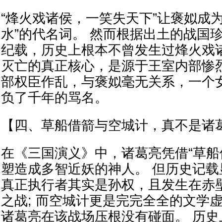
“烽火戏诸侯，一笑失天下”让褒姒成
水”的代名词。 然而根据出土的战国
纪载，历史上根本不曾发生过烽火戏
灭亡的真正核心，是源于王室内部惨
部权臣作乱，与褒姒毫无关系，一个
负了千年的骂名。
【四、草船借箭与空城计，真不是诸
在《三国演义》中，诸葛亮凭借“草船借
塑造成多智近妖的神人。 但历史记
真正执行者其实是孙权，且发生在赤
之战; 而空城计更是完完全全的文学
诸葛亮在该战场压根没有碰面。 历