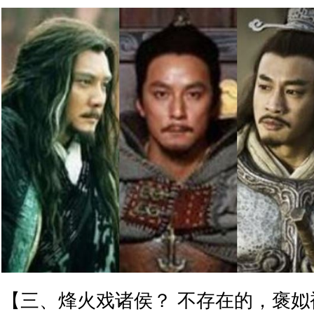
【三、烽火戏诸侯？ 不存在的，褒姒