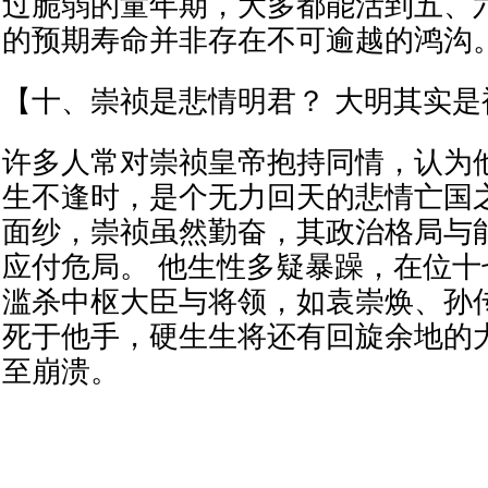
过脆弱的童年期，大多都能活到五、
的预期寿命并非存在不可逾越的鸿沟
【十、崇祯是悲情明君？ 大明其实是
许多人常对崇祯皇帝抱持同情，认为
生不逢时，是个无力回天的悲情亡国
面纱，崇祯虽然勤奋，其政治格局与
应付危局。 他生性多疑暴躁，在位
滥杀中枢大臣与将领，如袁崇焕、孙
死于他手，硬生生将还有回旋余地的
至崩溃。