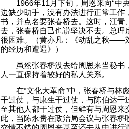
1966年11月下旬，周恩来向“中
边缺少助手，没有办法进行正常工作
书，并点名要张春桥去。这时，江青
去，张春桥自己也说坚决不去。总理
很困难。（黄亦凡：《动乱之秋——刘
的经历和遭遇》）
虽然张春桥没去给周恩来当秘书，
人一直保持着较好的私人关系。
在“文化大革命”中，张春桥与林彪
干过仗，与康生干过仗，与陈伯达干
至其他人都干过仗，但鲜有与周恩来
此，当陈永贵在政治局会议与张春桥
交情不错的周恩来甚至还去从中进行