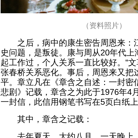
（资料照片）
之后，病中的康生密告周恩来：江
史问题，是叛徒。康与周从20年代上
起工作过，个人关系一直比较好。“文
张春桥关系恶化。事后，周恩来又把
平。章立凡在《章含之自述：一封密
悲剧》记载，章含之为此于1976年4
一封信，此信用钢笔书写在5页白纸
其中，章含之记载：
去年夏天，大约八月，一天晚上，