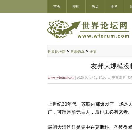
首页
即时
热点
图片
>
>
世界论坛网
史海钩沉
正文
友邦大规模没
www.wforum.com
| 2026-06-07 12:17:00 历史鉴赏者 |
0
上世纪30年代，苏联内部爆发了一场足
广，可谓是前无古人，后也未必有来者
最初大清洗只是集中在莫斯科、圣彼得