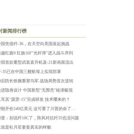
小时新闻排行榜
中国凭借歼-36，在天空向美国发起挑战
超越红旗9 红旗16F“光杆弹”进入战斗序列
中国首款重型武装直升机直-21新画面流出
歼-35已在中国三艘航母上实现部署
90后防长铁腕重塑乌军 战场局势首次逆转
激进隐身设计 中国新型“无围壳”核潜艇现
土耳其“霹雳-15”完成研发 技术哪来的？
伊朗开价240亿美元 这可要了川普的命了…
印度：别说歼10C了，阵风对抗歼35也没问题
这就是杜月笙妻妾真实的样貌