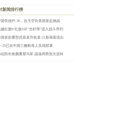
小时新闻排行榜
中国凭借歼-36，在天空向美国发起挑战
超越红旗9 红旗16F“光杆弹”进入战斗序列
中国首款重型武装直升机直-21新画面流出
歼-35已在中国三艘航母上实现部署
90后防长铁腕重塑乌军 战场局势首次逆转