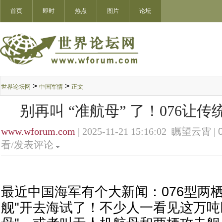
首页
即时
热点
图片
论坛
>
>
世界论坛网
中国军情
正文
别再叫 “准航母” 了！076让
www.wforum.com
| 2025-11-21 15:16:02 瞩望云霄 |
看/发表评论
最近中国海军有个大新闻：076型两
舰"开去海试了！不少人一看见这万吨