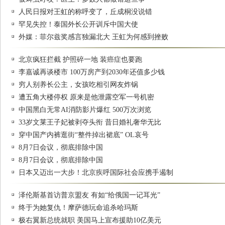
人民日报对王虹的称呼变了，丘成桐没说错
罕见失控！泰国外长公开训斥中国大使
外媒：菲尔兹奖感言独漏北大 王虹为何感到挫败
北京疯狂拦截 护照碎一地 装癌症也要跑
李嘉诚再谈楼市 100万房产到2030年还值多少钱
穷人别养长公主，女孩吃相引网友炸锅
遭五角大楼停权 原来是他泄露空军一号机密
中国黑白无常AI消防影片爆红 500万次浏览
33岁文莱王子妃被剥夺头衔 昔日婚礼奢华无比
穿中国产内裤逛街“整件掉出裙底” OL哀号
8月7日会议，彻底排除中国
8月7日会议，彻底排除中国
日本又迈出一大步！北京疾呼国际社会应携手遏制
泽伦斯基首访普京盟友 有如“给俄国一记耳光”
终于为她复仇！摩萨德玩命追杀哈玛斯
极右翼新总统就职 美国马上宣布援助10亿美元