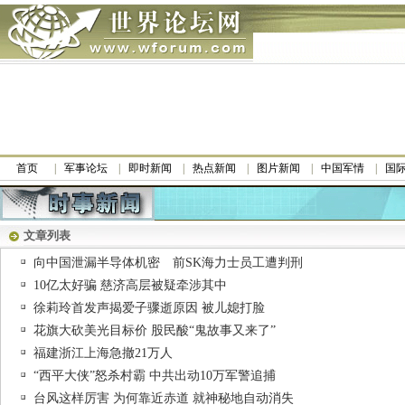
首页
军事论坛
即时新闻
热点新闻
图片新闻
中国军情
国
文章列表
向中国泄漏半导体机密 前SK海力士员工遭判刑
10亿太好骗 慈济高层被疑牵涉其中
徐莉玲首发声揭爱子骤逝原因 被儿媳打脸
花旗大砍美光目标价 股民酸“鬼故事又来了”
福建浙江上海急撤21万人
“西平大侠”怒杀村霸 中共出动10万军警追捕
台风这样厉害 为何靠近赤道 就神秘地自动消失