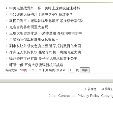
中美电池战意外一幕！美盯上这种极普通材料
川普迎来大好消息！期中选举将掀红潮？
取悦习近平：老戏骨现身北戴河 紧挨蔡奇享C位
点名台海将出现重大变局
三峡大坝突然排洪 下游惨遭殃 多省泡在洪水中
卫星拍到俄军核潜艇远远躲这里
副市长让外甥女色诱上级 遭举报转数百亿出国
炸弹无人机闯机场 接驳车司机一脚踹飞立大功
曝拜登癌症已扩散 爱子罕见坦承这事不公平
吓阻中俄 五角大楼密谋新核武战略
当前为第
1
/
200
页
首页
上页
下页
尾页
跳转到：
页
广告服务
联系我
Jobs. Contact us. Privacy Policy. Copy