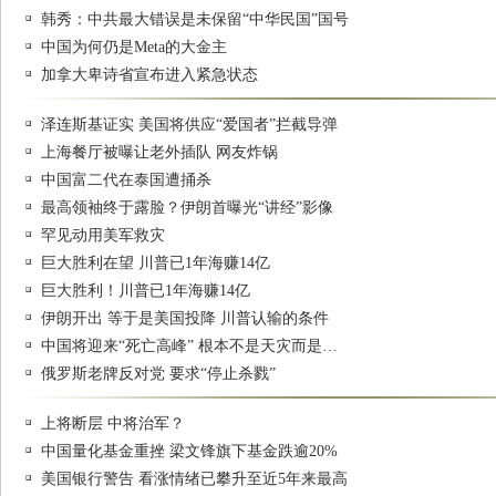
韩秀：中共最大错误是未保留“中华民国”国号
中国为何仍是Meta的大金主
加拿大卑诗省宣布进入紧急状态
泽连斯基证实 美国将供应“爱国者”拦截导弹
上海餐厅被曝让老外插队 网友炸锅
中国富二代在泰国遭捅杀
最高领袖终于露脸？伊朗首曝光“讲经”影像
罕见动用美军救灾
巨大胜利在望 川普已1年海赚14亿
巨大胜利！川普已1年海赚14亿
伊朗开出 等于是美国投降 川普认输的条件
中国将迎来“死亡高峰” 根本不是天灾而是…
俄罗斯老牌反对党 要求“停止杀戮”
上将断层 中将治军？
中国量化基金重挫 梁文锋旗下基金跌逾20%
美国银行警告 看涨情绪已攀升至近5年来最高