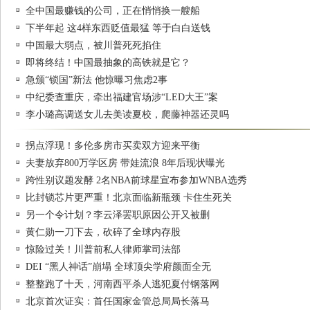
全中国最赚钱的公司，正在悄悄换一艘船
下半年起 这4样东西贬值最猛 等于白白送钱
中国最大弱点，被川普死死掐住
即将终结！中国最抽象的高铁就是它？
急颁“锁国”新法 他惊曝习焦虑2事
中纪委查重庆，牵出福建官场涉“LED大王”案
李小璐高调送女儿去美读夏校，爬藤神器还灵吗
拐点浮现！多伦多房市买卖双方迎来平衡
夫妻放弃800万学区房 带娃流浪 8年后现状曝光
跨性别议题发酵 2名NBA前球星宣布参加WNBA选秀
比封锁芯片更严重！北京面临新瓶颈 卡住生死关
另一个令计划？李云泽罢职原因公开又被删
黄仁勋一刀下去，砍碎了全球内存股
惊险过关！川普前私人律师掌司法部
DEI “黑人神话”崩塌 全球顶尖学府颜面全无
整整跑了十天，河南西平杀人逃犯夏付钢落网
北京首次证实：首任国家金管总局局长落马