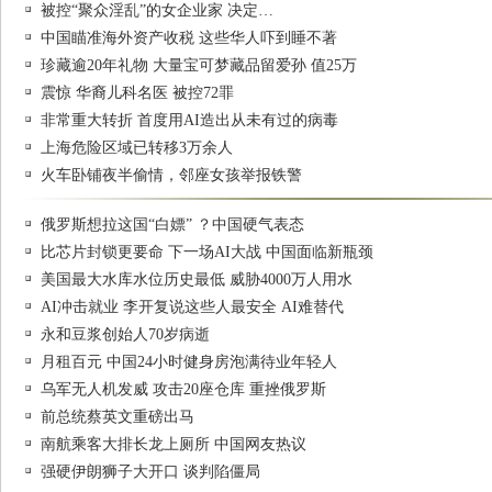
被控“聚众淫乱”的女企业家 决定…
中国瞄准海外资产收税 这些华人吓到睡不著
珍藏逾20年礼物 大量宝可梦藏品留爱孙 值25万
震惊 华裔儿科名医 被控72罪
非常重大转折 首度用AI造出从未有过的病毒
上海危险区域已转移3万余人
火车卧铺夜半偷情，邻座女孩举报铁警
俄罗斯想拉这国“白嫖” ？中国硬气表态
比芯片封锁更要命 下一场AI大战 中国面临新瓶颈
美国最大水库水位历史最低 威胁4000万人用水
AI冲击就业 李开复说这些人最安全 AI难替代
永和豆浆创始人70岁病逝
月租百元 中国24小时健身房泡满待业年轻人
乌军无人机发威 攻击20座仓库 重挫俄罗斯
前总统蔡英文重磅出马
南航乘客大排长龙上厕所 中国网友热议
强硬伊朗狮子大开口 谈判陷僵局