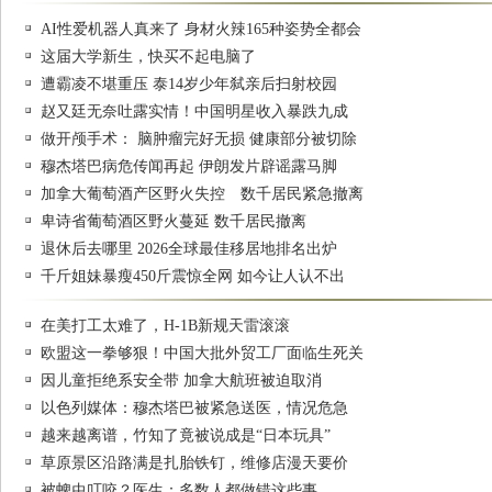
AI性爱机器人真来了 身材火辣165种姿势全都会
这届大学新生，快买不起电脑了
遭霸凌不堪重压 泰14岁少年弑亲后扫射校园
赵又廷无奈吐露实情！中国明星收入暴跌九成
做开颅手术： 脑肿瘤完好无损 健康部分被切除
穆杰塔巴病危传闻再起 伊朗发片辟谣露马脚
加拿大葡萄酒产区野火失控 数千居民紧急撤离
卑诗省葡萄酒区野火蔓延 数千居民撤离
退休后去哪里 2026全球最佳移居地排名出炉
千斤姐妹暴瘦450斤震惊全网 如今让人认不出
在美打工太难了，H-1B新规天雷滚滚
欧盟这一拳够狠！中国大批外贸工厂面临生死关
因儿童拒绝系安全带 加拿大航班被迫取消
以色列媒体：穆杰塔巴被紧急送医，情况危急
越来越离谱，竹知了竟被说成是“日本玩具”
草原景区沿路满是扎胎铁钉，维修店漫天要价
被蜱虫叮咬？医生：多数人都做错这些事