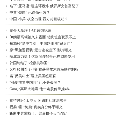
名下“亚马逊”遭连环轰炸 俄罗斯女首富怒了
中共“锁国” 已偷偷生效？
中国“小兵”横空出世 西方封锁破功？
黄金大暴涨！创1超强纪录
伊朗最高领袖久未露面 总统坦言联系不上
每35秒“送中”1次！中国路由器“藏后门”
穿“黑丝透视装”逛古迹被拦下 影片曝光
获北京力挺！这款间谍软件已在13国使用
韩国终结了“检察共和国”
又打脸川普？伊朗将获霍尔木兹海峡控制权
当“反美斗士”遇上美国签证官
“强制恢复中国籍” 已不是孤例？
Google高层大地震 他一走股价重挫4%
接待过9位太空人 阿姆斯壮故居求售
拐卖9童 “梅姨”真实身分终于曝光
斩断中共霸权！川普最快今天“宣战”