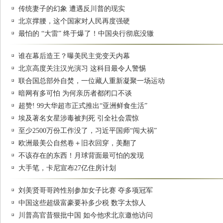
传统妻子的幻象 遭遇反川普的现实
北京撑腰，这个国家对人民再度强硬
最怕的 “大雷” 终于爆了！中国央行彻底没辙
谁在幕后造王？曝美民主党变天内幕
北京高度关注汉光演习 这科目最令人警惕
联合国总部外自焚，一位藏人重新凝聚一场运动
暗网有多可怕 为何亲历者都闭口不谈
超赞! 99大华超市正式推出“亚洲鲜食生活”
埃及著名女星涉毒被判死 引全社会震惊
至少2500万份工作没了，习近平国师“闯大祸”
欧洲最美公自然卷＋旧衣回穿，美翻了
不该存在的东西！月球背面最可怕的发现
大手笔，卡尼宣布27亿住房计划
刘美贤哥哥跨性别参加女子比赛 夺多项冠军
中国这些超级富豪要补多少税 数字太惊人
川普高官昔狠批中国 如今他求北京邀他访问