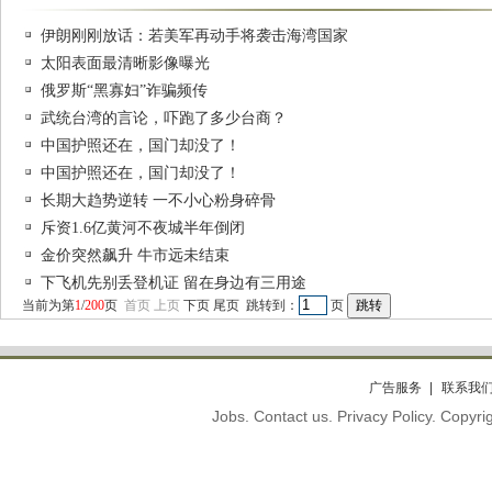
伊朗刚刚放话：若美军再动手将袭击海湾国家
太阳表面最清晰影像曝光
俄罗斯“黑寡妇”诈骗频传
武统台湾的言论，吓跑了多少台商？
中国护照还在，国门却没了！
中国护照还在，国门却没了！
长期大趋势逆转 一不小心粉身碎骨
斥资1.6亿黄河不夜城半年倒闭
金价突然飙升 牛市远未结束
下飞机先别丢登机证 留在身边有三用途
当前为第
1
/
200
页
首页
上页
下页
尾页
跳转到：
页
广告服务
联系我
Jobs. Contact us. Privacy Policy. Copy