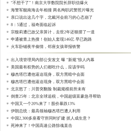
“不想干了”！南京大学数院院长辞职信爆火
海警军舰南海去年相撞 两名殉职武警照片曝光
亲口说出这几个字，北戴河会前习的心态崩了
8：5通过，福奇面临起诉
宗馥莉遭已故父亲算计，去世2年还狠摆了一道
申通被查上热搜！创始人套现146亿 早已跑路
火车卧铺夜半偷情，邻座女孩举报铁警
出入境管理局内部公安发文 曝 “新规”惊人内幕
美国最有权势的人们都吃什么，应该学吗
穆杰塔巴遭他逼迫现身，双方黑暗中会面
穆杰塔巴遭他逼迫现身，双方黑暗中会面
北京怒了：川普突翻脸 制裁规模前所未有
倒查25年：北京全球追税，中国超级富豪急寻帮助
中国又一个20%来了！股价暴跌13%
伊朗总统：最高领袖穆杰塔巴遭人利用
中国2,300多座看守所同时扩建 抓人成生意？
死神来了！中国高速公路惊魂直击