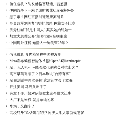
信任危机？防长赫格塞斯遭川普怒批
伊朗战争下一站？纽时披露CIA秘密任务
惹了谁？网红直播时遭近距离射杀
冬奥冠军刘美贤“跨性”弟弟 称霸女子比赛
洪秀柱喊“我是中国人” 其实她始终如一
加拿大总理公开“羞辱”国际足联主席
中国境外征税 知情人士称倒查25年？
假说成真 食肉植物在中国被发现
Meta发布编程智能体 剑指OpenAI和Anthropic
AI、无人机⋯⋯能否取代消防员对抗山火？
高市早苗退缩了？日本删去“台湾有事”
AI在测试中再次失控 这次还学会了欺骗
押注美国 马云又出手了
突发！传川普对伊朗做出迄今最大让步
大厂不是维权 就是单纯的坏！
华为，又翻车了
高校终身“铁饭碗”消失? 同济大学人事新规惹议