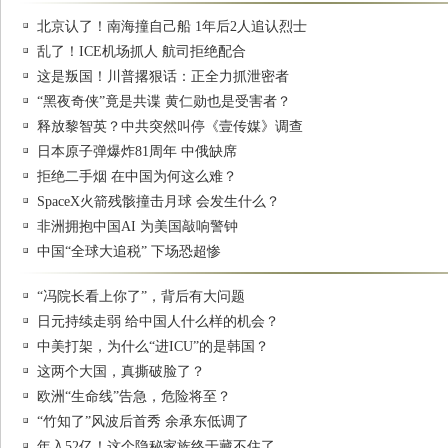
北京认了！南海撞自己船 1年后2人追认烈士
乱了！ICE机场抓人 航司拒绝配合
这是叛国！川普撂狠话：正全力抓泄密者
“黑夜奇侠”竟是共谍 黄仁勋也是受害者？
释放黎智英？中共突然叫停《壹传媒》调查
日本原子弹爆炸81周年 中俄缺席
拒绝二手烟 在中国为何这么难？
SpaceX火箭残骸撞击月球 会发生什么？
非洲拥抱中国AI 为美国敲响警钟
中国“全球大追税” 下场恐超惨
“冯院长看上你了”，背后有大问题
日元持续走弱 给中国人什么样的机会？
中美打架，为什么“进ICU”的是韩国？
这两个大国，真撕破脸了？
欧洲“生命线”告急，危险将至？
“竹知了”风波后首秀 余承东低调了
年入52亿！这个隐秘家族终于藏不住了