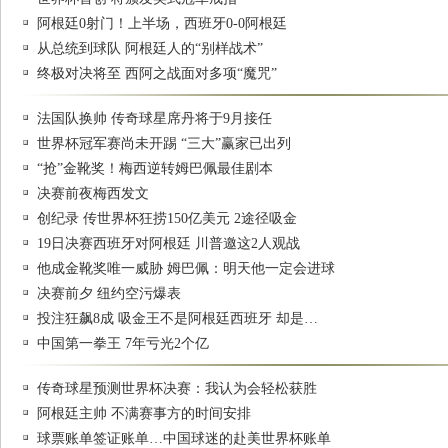
阿根廷0射门！上半场，西班牙0-0阿根廷
从总统到球队 阿根廷人的“别样战术”
终极对决将至 西阿之战面对多项“魔咒”
法国队换帅 传奇球星席丹将于9月接任
世界杯冠军赛尚未开踢 “三大”赢家已出列
“抢”金靴奖！梅西逆转姆巴佩最佳剧本
决赛前夜梅西发文
创纪录 传世界杯狂捞150亿美元 2途径吸金
19日决赛西班牙对阿根廷 川普邀这2人观战
他成金靴奖唯一威胁 姆巴佩：明天他一定会进球
决赛前夕 纽约空污爆表
投注狂飙8成 吸金王不是阿根廷西班牙 却是…
中国第一拳王 7年亏光2个亿
传奇球星预测世界杯决赛：我认为会轻松获胜
阿根廷主帅 不满赛事方的时间安排
球票账单签证账单…中国球迷的赴美世界杯账单