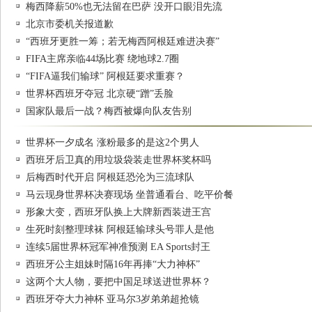
梅西降薪50%也无法留在巴萨 没开口眼泪先流
北京市委机关报道歉
“西班牙更胜一筹；若无梅西阿根廷难进决赛”
FIFA主席亲临44场比赛 绕地球2.7圈
“FIFA逼我们输球” 阿根廷要求重赛？
世界杯西班牙夺冠 北京硬“蹭”丢脸
国家队最后一战？梅西被爆向队友告别
世界杯一夕成名 涨粉最多的是这2个男人
西班牙后卫真的用垃圾袋装走世界杯奖杯吗
后梅西时代开启 阿根廷恐沦为三流球队
马云现身世界杯决赛现场 坐普通看台、吃平价餐
形象大变，西班牙队换上大牌新西装进王宫
生死时刻整理球袜 阿根廷输球头号罪人是他
连续5届世界杯冠军神准预测 EA Sports封王
西班牙公主姐妹时隔16年再捧“大力神杯”
这两个大人物，要把中国足球送进世界杯？
西班牙夺大力神杯 亚马尔3岁弟弟超抢镜