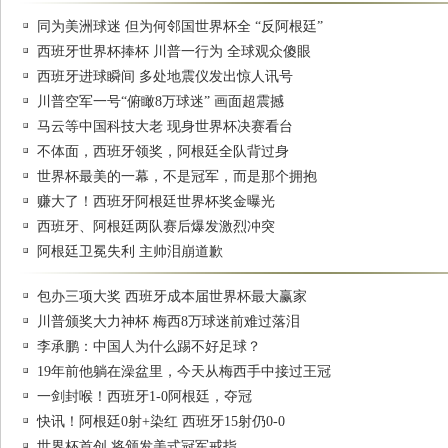
同为美洲球迷 但为何邻国世界杯全 “反阿根廷”
西班牙世界杯捧杯 川普一行为 全球观众傻眼
西班牙进球瞬间 多处地震仪发出惊人讯号
川普空军一号“俯瞰8万球迷” 画面超震撼
马云等中国科技大老 现身世界杯决赛看台
不体面，西班牙领奖，阿根廷全队背过身
世界杯最美的一幕，不是冠军，而是那个拥抱
赚大了！西班牙阿根廷世界杯奖金曝光
西班牙、阿根廷两队赛后爆发激烈冲突
阿根廷卫冕失利 主帅泪崩道歉
包办三项大奖 西班牙成本届世界杯最大赢家
川普颁奖大力神杯 梅西8万球迷前难过落泪
李承鹏：中国人为什么踢不好足球？
19年前他躺在澡盆里，今天从梅西手中接过王冠
一剑封喉！西班牙1-0阿根廷，夺冠
快讯！阿根廷0射+染红 西班牙15射仍0-0
世界杯首创 将颁发美式冠军戒指