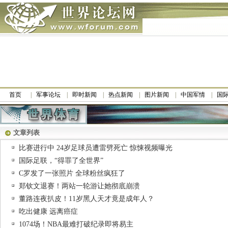
首页
军事论坛
即时新闻
热点新闻
图片新闻
中国军情
国
文章列表
比赛进行中 24岁足球员遭雷劈死亡 惊悚视频曝光
国际足联，“得罪了全世界”
C罗发了一张照片 全球粉丝疯狂了
郑钦文退赛！两站一轮游让她彻底崩溃
董路连夜扒皮！11岁黑人天才竟是成年人？
吃出健康 远离癌症
1074场！NBA最难打破纪录即将易主