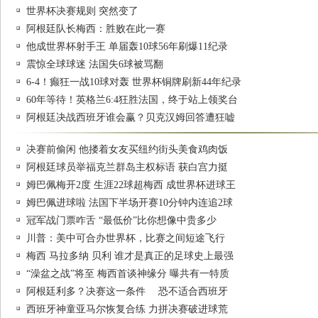
世界杯决赛规则 突然变了
阿根廷队长梅西：胜败在此一赛
他成世界杯射手王 单届轰10球56年刷爆11纪录
震惊全球球迷 法国失6球被骂翻
6-4！癫狂一战10球对轰 世界杯铜牌刷新44年纪录
60年等待！英格兰6:4狂胜法国，终于站上领奖台
阿根廷决战西班牙谁会赢？贝克汉姆回答遭狂嘘
决赛前偷闲 他搂着女友买纽约街头美食鸡肉饭
阿根廷球员举福克兰群岛主权标语 获白宫力挺
姆巴佩梅开2度 生涯22球超梅西 成世界杯进球王
姆巴佩进球啦 法国下半场开赛10分钟内连追2球
冠军战门票咋舌 “最低价”比你想像中贵多少
川普：美中可合办世界杯，比赛之间短途飞行
梅西 马拉多纳 贝利 谁才是真正的足球史上最强
“澡盆之战”将至 梅西首谈神缘分 曝共有一特质
阿根廷利多？决赛这一条件 恐不适合西班牙
西班牙神童亚马尔恢复合练 力拼决赛破进球荒