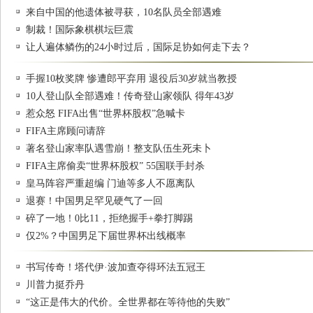
来自中国的他遗体被寻获，10名队员全部遇难
制裁！国际象棋棋坛巨震
让人遍体鳞伤的24小时过后，国际足协如何走下去？
手握10枚奖牌 惨遭郎平弃用 退役后30岁就当教授
10人登山队全部遇难！传奇登山家领队 得年43岁
惹众怒 FIFA出售“世界杯股权”急喊卡
FIFA主席顾问请辞
著名登山家率队遇雪崩！整支队伍生死未卜
FIFA主席偷卖“世界杯股权” 55国联手封杀
皇马阵容严重超编 门迪等多人不愿离队
退赛！中国男足罕见硬气了一回
碎了一地！0比11，拒绝握手+拳打脚踢
仅2%？中国男足下届世界杯出线概率
书写传奇！塔代伊·波加查夺得环法五冠王
川普力挺乔丹
“这正是伟大的代价。全世界都在等待他的失败”