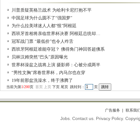
川普质疑英格兰战术 为哈利卡尼打抱不平
中国足球为什么圆不了“强国梦”
为什么拉美球迷人人都“恨”阿根廷
西班牙首相将亲临世界杯决赛 阿根廷总统却…
冠军战门票 “最低价”也令人咋舌
西班牙阿根廷谁能夺冠？ 佛得角门神回答超佛系
贝林汉姆突然“巴头”原因曝光
世界杯澡盆之战将上演 摄影师：心被分成两半
“男性文胸”席卷世界杯，内马尔也在穿
19年前那盆洗澡水，终于沸腾了
当前为第
1
/
200
页
首页
上页
下页
尾页
跳转到：
页
广告服务
联系我
Jobs. Contact us. Privacy Policy. Copy