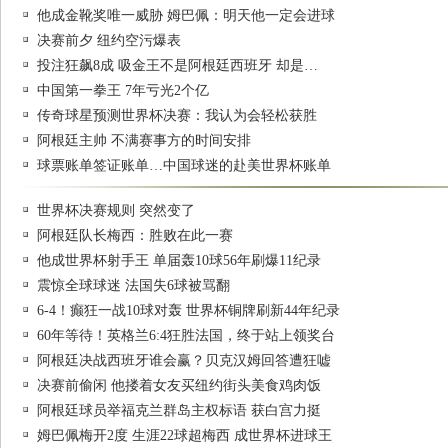
他成金靴奖唯一威胁 姆巴佩：明天他一定会进球
决赛前夕 纽约空污爆表
投注狂飙8成 吸金王不是阿根廷西班牙 却是…
中国第一拳王 7年亏光2个亿
传奇球星预测世界杯决赛：我认为会轻松获胜
阿根廷主帅 不满赛事方的时间安排
球票账单签证账单…中国球迷的赴美世界杯账单
世界杯决赛规则 突然变了
阿根廷队长梅西：胜败在此一赛
他成世界杯射手王 单届轰10球56年刷爆11纪录
震惊全球球迷 法国失6球被骂翻
6-4！癫狂一战10球对轰 世界杯铜牌刷新44年纪录
60年等待！英格兰6:4狂胜法国，终于站上领奖台
阿根廷决战西班牙谁会赢？贝克汉姆回答遭狂嘘
决赛前偷闲 他搂着女友买纽约街头美食鸡肉饭
阿根廷球员举福克兰群岛主权标语 获白宫力挺
姆巴佩梅开2度 生涯22球超梅西 成世界杯进球王