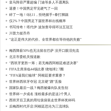
皇马阵容严重超编 门迪等多人不愿离队
退赛！中国男足罕见硬气了一回
碎了一地！0比11，拒绝握手+拳打脚踢
仅2%？中国男足下届世界杯出线概率
书写传奇！塔代伊·波加查夺得环法五冠王
川普力挺乔丹
“这正是伟大的代价。全世界都在等待他的失败”
梅西降薪50%也无法留在巴萨 没开口眼泪先流
北京市委机关报道歉
“西班牙更胜一筹；若无梅西阿根廷难进决赛”
FIFA主席亲临44场比赛 绕地球2.7圈
“FIFA逼我们输球” 阿根廷要求重赛？
世界杯西班牙夺冠 北京硬“蹭”丢脸
国家队最后一战？梅西被爆向队友告别
世界杯一夕成名 涨粉最多的是这2个男人
西班牙后卫真的用垃圾袋装走世界杯奖杯吗
后梅西时代开启 阿根廷恐沦为三流球队