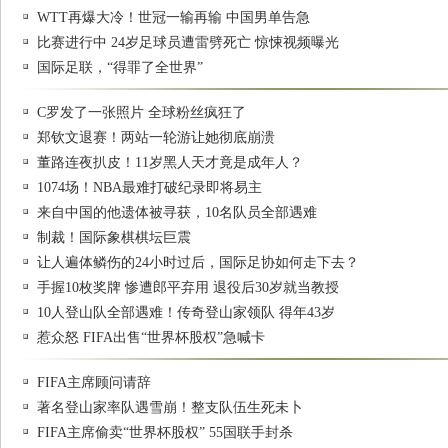
WTT再爆大冷！世冠一输再输 中国男单告急
比赛进行中 24岁足球员遭雷劈死亡 惊悚视频曝光
国际足联，“得罪了全世界”
C罗发了一张照片 全球粉丝疯狂了
郑钦文退赛！两站一轮游让她彻底崩溃
董路连夜扒皮！11岁黑人天才竟是成年人？
1074场！NBA最难打破纪录即将易主
来自中国的他遗体被寻获，10名队员全部遇难
制裁！国际象棋棋坛巨震
让人遍体鳞伤的24小时过后，国际足协如何走下去？
手握10枚奖牌 惨遭郎平弃用 退役后30岁就当教授
10人登山队全部遇难！传奇登山家领队 得年43岁
惹众怒 FIFA出售“世界杯股权”急喊卡
FIFA主席顾问请辞
著名登山家率队遇雪崩！整支队伍生死未卜
FIFA主席偷卖“世界杯股权” 55国联手封杀