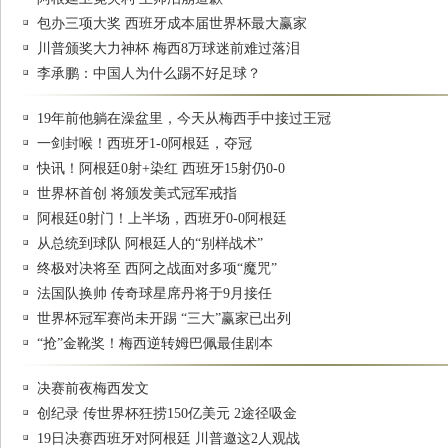
包办三项大奖 西班牙成本届世界杯最大赢家
川普颁奖大力神杯 梅西8万球迷前难过落泪
李承鹏：中国人为什么踢不好足球？
19年前他躺在澡盆里，今天从梅西手中接过王冠
一剑封喉！西班牙1-0阿根廷，夺冠
快讯！阿根廷0射+染红 西班牙15射仍0-0
世界杯首创 将颁发美式冠军戒指
阿根廷0射门！上半场，西班牙0-0阿根廷
从总统到球队 阿根廷人的“别样战术”
终极对决将至 西阿之战面对多项“魔咒”
法国队换帅 传奇球星席丹将于9月接任
世界杯冠军赛尚未开踢 “三大”赢家已出列
“抢”金靴奖！梅西逆转姆巴佩最佳剧本
决赛前夜梅西发文
创纪录 传世界杯狂捞150亿美元 2途径吸金
19日决赛西班牙对阿根廷 川普邀这2人观战