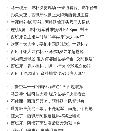
马云现身世界杯决赛现场 坐普通看台、吃平价餐
形象大变，西班牙队换上大牌新西装进王宫
生死时刻整理球袜 阿根廷输球头号罪人是他
连续5届世界杯冠军神准预测 EA Sports封王
西班牙公主姐妹时隔16年再捧“大力神杯”
这两个大人物，要把中国足球送进世界杯？
西班牙夺大力神杯 亚马尔3岁弟弟超抢镜
同为美洲球迷 但为何邻国世界杯全 “反阿根廷”
西班牙世界杯捧杯 川普一行为 全球观众傻眼
西班牙进球瞬间 多处地震仪发出惊人讯号
川普空军一号“俯瞰8万球迷” 画面超震撼
马云等中国科技大老 现身世界杯决赛看台
不体面，西班牙领奖，阿根廷全队背过身
世界杯最美的一幕，不是冠军，而是那个拥抱
赚大了！西班牙阿根廷世界杯奖金曝光
西班牙、阿根廷两队赛后爆发激烈冲突
阿根廷卫冕失利 主帅泪崩道歉