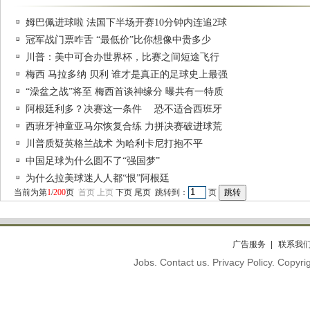
姆巴佩进球啦 法国下半场开赛10分钟内连追2球
冠军战门票咋舌 “最低价”比你想像中贵多少
川普：美中可合办世界杯，比赛之间短途飞行
梅西 马拉多纳 贝利 谁才是真正的足球史上最强
“澡盆之战”将至 梅西首谈神缘分 曝共有一特质
阿根廷利多？决赛这一条件 恐不适合西班牙
西班牙神童亚马尔恢复合练 力拼决赛破进球荒
川普质疑英格兰战术 为哈利卡尼打抱不平
中国足球为什么圆不了“强国梦”
为什么拉美球迷人人都“恨”阿根廷
当前为第
1
/
200
页
首页
上页
下页
尾页
跳转到：
页
广告服务
联系我
Jobs. Contact us. Privacy Policy. Copy