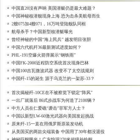
中国直20没有声呐 美国潜艇仍是最大难题？
中国神秘核潜舰现身上海 恐为击杀美航母而生
2艘075加4艘071，16万吨登陆舰队同框
航母杀手？中国新型核潜艇曝光
曾经神秘的中国“海上民兵” 越发明目张胆
中国六代机歼36最新测试进度如何？
PHL-191空爆火箭弹展示“钢铁雨”
中国FK-2000近程防空系统首次现身巴林
中国100吉瓦微波武器 改变不了太空战规则
中国歼-15的诞生 源于乌克兰的一架苏-33？
首次揭秘歼-10CE在不被察觉下锁定“阵风”
一出厂就落后 86式步战车为何造了2100辆？
中方人员在仁爱礁“袭击”菲军方人士？
中国以新型LW-60激光武器向美国发起挑战
原来歼-15一直在用俄罗斯原装发动机
从美国买的两款尖端装备 中国用了30年都没退役
神秘巨舰曝光！广东惊现270米超级补给舰