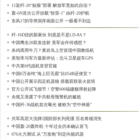
11架歼-20“贴脸”部署 解放军竟如此自信？
轰-6N首次公开挂载“惊雷-1” 由歼-20护航
东风17的导弹洞库画面公开 一眼看不到边
歼-16D挂的新家伙 到底是不是LD-8A？
中国鹰击20双发连射 美军会作何感想？
杀鸡焉用牛刀？黄岩岛上空首现中国教练机
美智库与军方最新评估：北斗卫星超车GPS
中共第6代战机首登官媒
中国6万余吨“海上巨无霸”比054B还便宜？
中国公开展示四足机器狼 搭载双联装火箭筒
官方公开试飞细节！空警600福建舰弹射起降
央视又泄露了中共航母预警机的尴尬
中国歼-36战机首次曝光 被称为“空中神盾”
共军高层大洗牌2国防部长判死缓 百名将领消失
中国轰-20轰炸机 十年过去仍未确认首飞
076火力测试 从“万发炮”到定向能武器