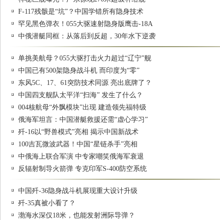
F-117残骸是“坑”？中国学错所有隐身技术
罕见黑色弹衣！055大驱速射隐身版鹰击-18A
中俄潜艇同框：从落后到反超，30年水下逆袭
单挑美航母？055大驱打击火力超过“辽宁”舰
中国已有500架隐身战斗机 而印度为“零”
东风5C、17、61突防技术同源 亮出底牌了？
中国四支舰队太平洋“扫海” 发生了什么？
004核航母“外飘模块”出现 建造领先福特级
俄海军坦言：中国潜艇救援还需“虚心学习”
歼-16以“野兽模式”亮相 揭示中国新战术
100吉瓦微波武器！中国“星链杀手”亮相
中俄海上联合军演 中专家嘲笑俄海军衰退
反辐射制导火箭弹 专克印军S-400防空系统
中国歼-36隐身战斗机展现重大设计升级
歼-35真被小看了？
渤海水深仅18米，也能发射洲际导弹？