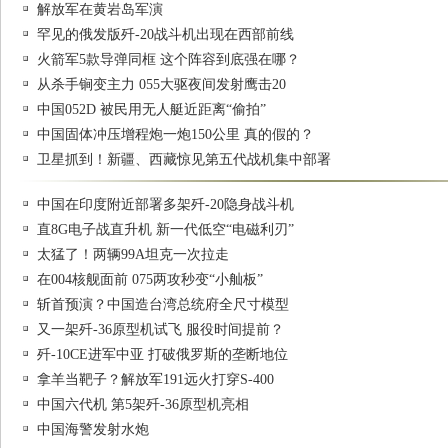
解放军在黄岩岛军演
罕见的俄发版歼-20战斗机出现在西部前线
火箭军5款导弹同框 这个阵容到底强在哪？
从杀手锏变主力 055大驱夜间发射鹰击20
中国052D 被民用无人艇近距离“偷拍”
中国固体冲压增程炮一炮150公里 真的假的？
卫星抓到！新疆、西藏惊见第五代战机集中部署
中国在印度附近部署多架歼-20隐身战斗机
直8G电子战直升机 新一代低空“电磁利刃”
太猛了！两辆99A坦克一次拉走
在004核舰面前 075两攻秒变“小舢板”
斩首预演？中国造台湾总统府全尺寸模型
又一架歼-36原型机试飞 服役时间提前？
歼-10CE进军中亚 打破俄罗斯的垄断地位
拿羊当靶子？解放军191远火打穿S-400
中国六代机 第5架歼-36原型机亮相
中国海警发射水炮