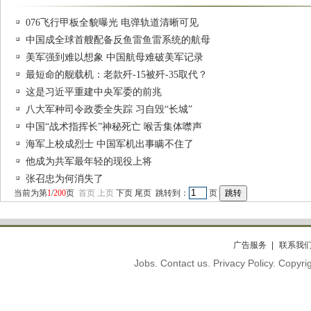
076飞行甲板全貌曝光 电弹轨道清晰可见
中国成全球首艘配备反鱼雷鱼雷系统的航母
美军强到难以想象 中国航母难破美军记录
最短命的舰载机：老款歼-15被歼-35取代？
这是习近平重建中央军委的前兆
八大军种司令政委全失踪 习自毁“长城”
中国“战术指挥长”神秘死亡 喉舌集体噤声
海军上校成烈士 中国军机出事瞒不住了
他成为共军最年轻的现役上将
张召忠为何消失了
当前为第
1
/
200
页
首页
上页
下页
尾页
跳转到：
页
广告服务
联系我
Jobs. Contact us. Privacy Policy. Copy