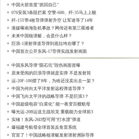
中国火箭首度“抓回自己”
076安装3条阻拦索 空警-600、歼-35马上上舰
歼-15T带4枚导弹弹射升空 让军迷等了14年
港媒曝南海坠机事故？网传还有第三罹难者
未来中国核潜艇，会是什么样？
巨浪-1潜射弹道导弹到底拉垮在哪了？
中国首次公开东风-17导弹实战发射画面
中国东风导弹“陨石坑”毁伤画面首曝
原来受阅的巨浪导弹就是实弹 不是发射筒
运-20F-100摆了8年，为啥还没卖出去一架？
中国为何向太平洋发射远程弹道导弹？
中国飞向太平洋的战略导弹 不是巨浪3？
中国超级电容“白菜化” 能一夜变百艘航母
曝光运-20B运送主战坦克 重载能力全球前3
实锤！东风-26D型可用“打水漂”弹道
爆福建号航母全球首装反鱼雷系统
官宣了！中国战略核潜艇发射潜射洲际导弹