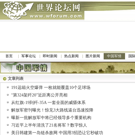
首页
军事论坛
即时新闻
热点新闻
图片新闻
中国军情
国
文章列表
191远箱火空爆弹 一枚就能覆盖10个足球场
“第324架歼20”近距离公开亮相
从红旗-19到歼-35A 一套全面的威慑体系
解放军密刊曝光！惊见3大路线逼台迅速投降
曝新一批解放军中将已经领导多个重要机构
习近平上半年清洗了21名将军？数字惊人
美日韩建第一岛链杀敌网 中国用3招恐让它秒破功