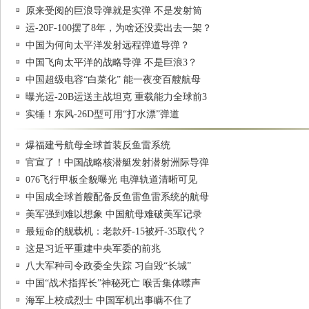
原来受阅的巨浪导弹就是实弹 不是发射筒
运-20F-100摆了8年，为啥还没卖出去一架？
中国为何向太平洋发射远程弹道导弹？
中国飞向太平洋的战略导弹 不是巨浪3？
中国超级电容“白菜化” 能一夜变百艘航母
曝光运-20B运送主战坦克 重载能力全球前3
实锤！东风-26D型可用“打水漂”弹道
爆福建号航母全球首装反鱼雷系统
官宣了！中国战略核潜艇发射潜射洲际导弹
076飞行甲板全貌曝光 电弹轨道清晰可见
中国成全球首艘配备反鱼雷鱼雷系统的航母
美军强到难以想象 中国航母难破美军记录
最短命的舰载机：老款歼-15被歼-35取代？
这是习近平重建中央军委的前兆
八大军种司令政委全失踪 习自毁“长城”
中国“战术指挥长”神秘死亡 喉舌集体噤声
海军上校成烈士 中国军机出事瞒不住了