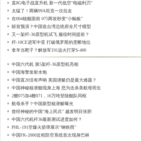
直8G电子战直升机 新一代低空“电磁利刃”
太猛了！两辆99A坦克一次拉走
在004核舰面前 075两攻秒变“小舢板”
斩首预演？中国造台湾总统府全尺寸模型
又一架歼-36原型机试飞 服役时间提前？
歼-10CE进军中亚 打破俄罗斯的垄断地位
拿羊当靶子？解放军191远火打穿S-400
中国六代机 第5架歼-36原型机亮相
中国海警发射水炮
中国直20没有声呐 美国潜艇仍是最大难题？
中国神秘核潜舰现身上海 恐为击杀美航母而生
2艘075加4艘071，16万吨登陆舰队同框
航母杀手？中国新型核潜艇曝光
曾经神秘的中国“海上民兵” 越发明目张胆
中国六代机歼36最新测试进度如何？
PHL-191空爆火箭弹展示“钢铁雨”
中国FK-2000近程防空系统首次现身巴林