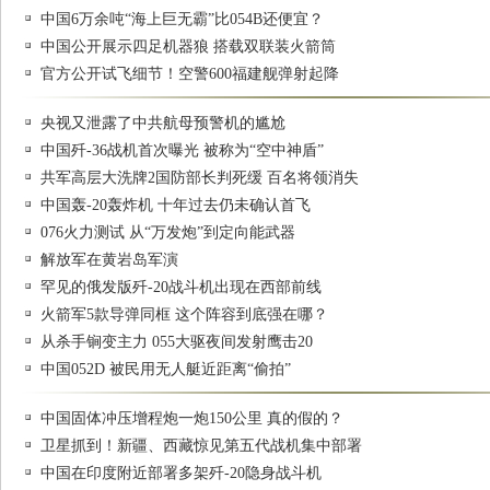
中国6万余吨“海上巨无霸”比054B还便宜？
中国公开展示四足机器狼 搭载双联装火箭筒
官方公开试飞细节！空警600福建舰弹射起降
央视又泄露了中共航母预警机的尴尬
中国歼-36战机首次曝光 被称为“空中神盾”
共军高层大洗牌2国防部长判死缓 百名将领消失
中国轰-20轰炸机 十年过去仍未确认首飞
076火力测试 从“万发炮”到定向能武器
解放军在黄岩岛军演
罕见的俄发版歼-20战斗机出现在西部前线
火箭军5款导弹同框 这个阵容到底强在哪？
从杀手锏变主力 055大驱夜间发射鹰击20
中国052D 被民用无人艇近距离“偷拍”
中国固体冲压增程炮一炮150公里 真的假的？
卫星抓到！新疆、西藏惊见第五代战机集中部署
中国在印度附近部署多架歼-20隐身战斗机