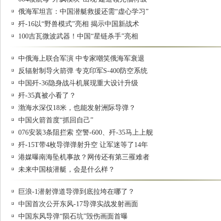
俄海军坦言：中国潜艇救援还需“虚心学习”
歼-16以“野兽模式”亮相 揭示中国新战术
100吉瓦微波武器！中国“星链杀手”亮相
中俄海上联合军演 中专家嘲笑俄海军衰退
反辐射制导火箭弹 专克印军S-400防空系统
中国歼-36隐身战斗机展现重大设计升级
歼-35真被小看了？
渤海水深仅18米，也能发射洲际导弹？
中国火箭首度“抓回自己”
076安装3条阻拦索 空警-600、歼-35马上上舰
歼-15T带4枚导弹弹射升空 让军迷等了14年
港媒曝南海坠机事故？网传还有第三罹难者
未来中国核潜艇，会是什么样？
巨浪-1潜射弹道导弹到底拉垮在哪了？
中国首次公开东风-17导弹实战发射画面
中国东风导弹“陨石坑”毁伤画面首曝