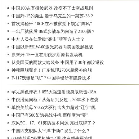
中国100吉瓦微波武器 改变不了太空战规则
中国歼-15的诞生 源于乌克兰的一架苏-33？
首次揭秘歼-10CE在不被察觉下锁定“阵风”
一出厂就落后 86式步战车为何造了2100辆？
中方人员在仁爱礁“袭击”菲军方人士？
中国以新型LW-60激光武器向美国发起挑战
原来歼-15一直在用俄罗斯原装发动机
从美国买的两款尖端装备 中国用了30年都没退役
神秘巨舰曝光！广东惊现270米超级补给舰
F-117残骸是“坑”？中国学错所有隐身技术
罕见黑色弹衣！055大驱速射隐身版鹰击-18A
中俄潜艇同框：从落后到反超，30年水下逆袭
单挑美航母？055大驱打击火力超过“辽宁”舰
中国已有500架隐身战斗机 而印度为“零”
东风5C、17、61突防技术同源 亮出底牌了？
中国四支舰队太平洋“扫海” 发生了什么？
004核航母“外飘模块”出现 建造领先福特级