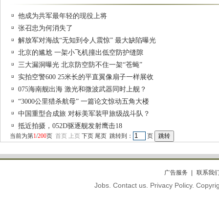
他成为共军最年轻的现役上将
张召忠为何消失了
解放军对海战“无知到令人震惊” 最大缺陷曝光
北京的尴尬 一架小飞机撞出低空防护缝隙
三大漏洞曝光 北京防空防不住一架“苍蝇”
实拍空警600 25米长的平直翼像扇子一样展收
075海南舰出海 激光和微波武器同时上舰？
“3000公里猎杀航母” 一篇论文惊动五角大楼
中国重型合成旅 对标美军装甲旅级战斗队？
抵近拍摄，052D驱逐舰发射鹰击18
当前为第
1
/
200
页
首页
上页
下页
尾页
跳转到：
页
广告服务
联系我
Jobs. Contact us. Privacy Policy. Copy