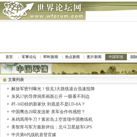
首页
军事论坛
即时新闻
热点新闻
图片新闻
中国军情
国
文章列表
解放军密刊曝光！惊见3大路线逼台迅速投降
东风17的导弹洞库画面公开 一眼看不到边
歼-16D挂的新家伙 到底是不是LD-8A？
中国鹰击20双发连射 美军会作何感想？
杀鸡焉用牛刀？黄岩岛上空首现中国教练机
美智库与军方最新评估：北斗卫星超车GPS
中共第6代战机首登官媒